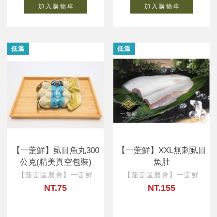
加 入 購 物 車
加 入 購 物 車
低溫
低溫
【一萣鮮】虱目魚丸300
【一萣鮮】XXL無刺虱目
公克(精美真空包裝)
魚肚
【茄萣區農會】一萣鮮
【茄萣區農會】一萣鮮
NT.75
NT.155