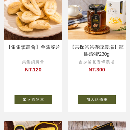
【集集鎮農會】金蕉脆片
【吉探爸爸養蜂農場】龍
眼蜂蜜230g
集集鎮農會
吉探爸爸養蜂農場
NT.120
NT.300
加 入 購 物 車
加 入 購 物 車