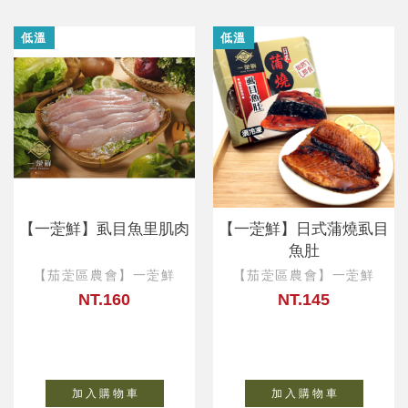
低溫
低溫
【一萣鮮】虱目魚里肌肉
【一萣鮮】日式蒲燒虱目
魚肚
【茄萣區農會】一萣鮮
【茄萣區農會】一萣鮮
NT.160
NT.145
加 入 購 物 車
加 入 購 物 車