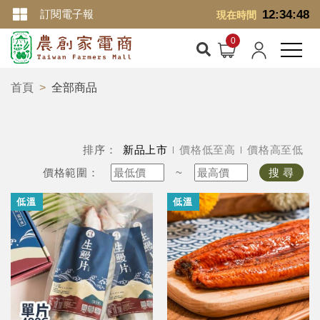
訂閱電子報
12:34:49
現在時間
首頁
全部商品
排序：
新品上市
價格低至高
價格高至低
價格範圍：
~
搜 尋
低溫
低溫