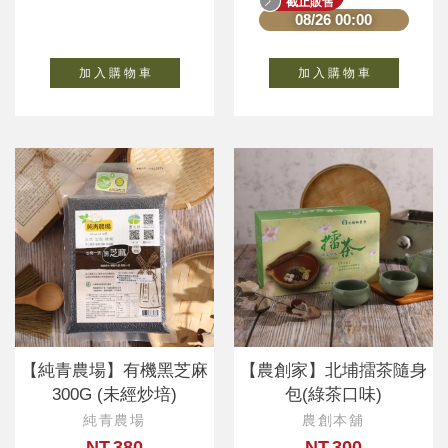
截止販售
08/26 00:00
加 入 購 物 車
加 入 購 物 車
【純青農場】有機黑芝麻
【農創家】北埔擂茶隨身
300G (未經炒培)
包(綠茶口味)
純青農場
農創本舖
NT.380
NT.300