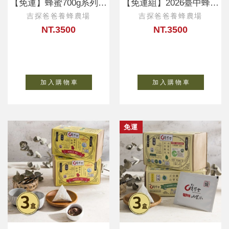
【免運】蜂蜜700g系列口
【免運組】2026臺中蜂華
味任選買五送一
頭等獎-陳祐堂
吉探爸爸養蜂農場
吉探爸爸養蜂農場
NT.3500
NT.3500
加 入 購 物 車
加 入 購 物 車
免運