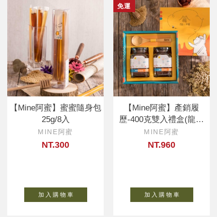
免運
【Mine阿蜜】蜜蜜隨身包
【Mine阿蜜】產銷履
25g/8入
歷-400克雙入禮盒(龍眼
蜂蜜、荔枝
MINE阿蜜
MINE阿蜜
NT.300
NT.960
加 入 購 物 車
加 入 購 物 車