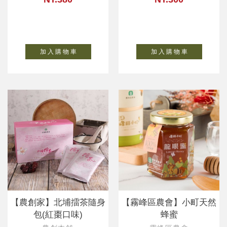
加 入 購 物 車
加 入 購 物 車
【農創家】北埔擂茶隨身
【霧峰區農會】小町天然
包(紅棗口味)
蜂蜜