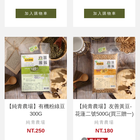
加 入 購 物 車
加 入 購 物 車
【純青農場】有機粉綠豆
【純青農場】友善黃豆-
300G
花蓮二號500G(買三贈一)
純青農場
純青農場
NT.250
NT.180