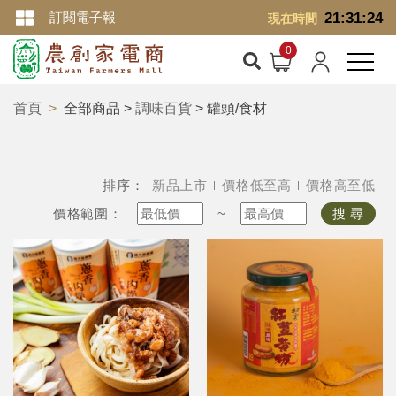
訂閱電子報
21:31:24
現在時間
首頁
全部商品 >
調味百貨
> 罐頭/食材
排序：
新品上市
價格低至高
價格高至低
價格範圍：
~
搜 尋