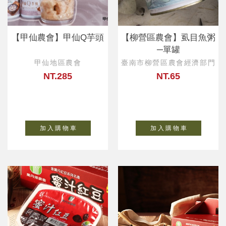
【甲仙農會】甲仙Q芋頭
【柳營區農會】虱目魚粥
─單罐
甲仙地區農會
臺南市柳營區農會經濟部門
NT.285
NT.65
加 入 購 物 車
加 入 購 物 車