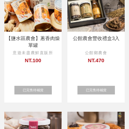
【鹽水區農會】蔥香肉燥
公館農會豐收禮盒3入
單罐
意遊未盡農鮮直販所
公館鄉農會
NT.100
NT.470
已完售待補貨
已完售待補貨