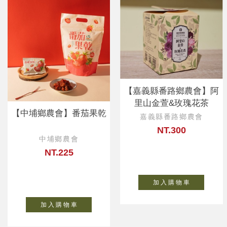
【嘉義縣番路鄉農會】阿
里山金萱&玫瑰花茶
【中埔鄉農會】番茄果乾
嘉義縣番路鄉農會
NT.300
中埔鄉農會
NT.225
加 入 購 物 車
加 入 購 物 車