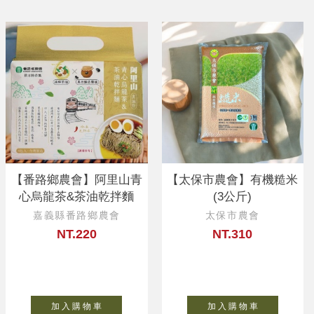
【番路鄉農會】阿里山青
【太保市農會】有機糙米
心烏龍茶&茶油乾拌麵
(3公斤)
嘉義縣番路鄉農會
太保市農會
NT.220
NT.310
加 入 購 物 車
加 入 購 物 車