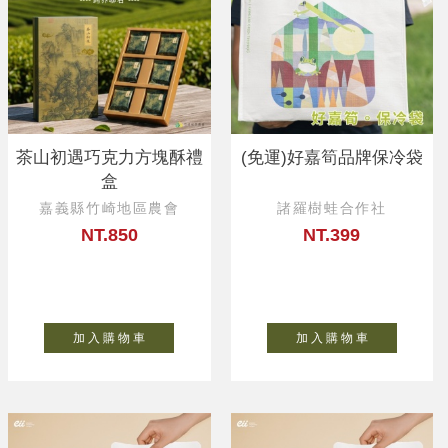
茶山初遇巧克力方塊酥禮
(免運)好嘉筍品牌保冷袋
盒
嘉義縣竹崎地區農會
諸羅樹蛙合作社
NT.850
NT.399
加 入 購 物 車
加 入 購 物 車