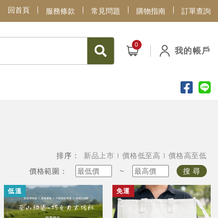
回首頁
服務條款
常見問題
購物指南
訂單查詢
我的帳戶
排序：
新品上市
價格低至高
價格高至低
價格範圍：
~
搜 尋
低溫
免運