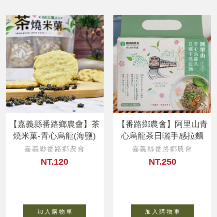
【嘉義縣番路鄉農會】茶
【番路鄉農會】阿里山青
燒米菓-青心烏龍(海鹽)
心烏龍茶日曬手感拉麵
嘉義縣番路鄉農會
嘉義縣番路鄉農會
NT.120
NT.250
加 入 購 物 車
加 入 購 物 車