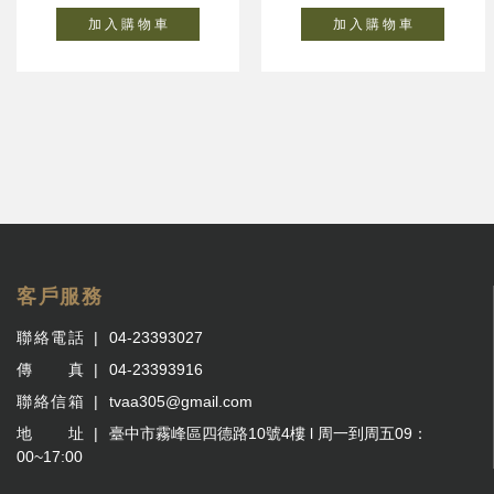
加 入 購 物 車
加 入 購 物 車
客戶服務
聯絡電話
04-23393027
傳 真
04-23393916
聯絡信箱
tvaa305@gmail.com
地 址
臺中市霧峰區四德路10號4樓 l 周一到周五09：
00~17:00