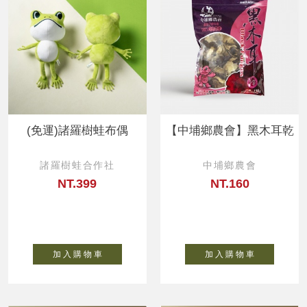
(免運)諸羅樹蛙布偶
【中埔鄉農會】黑木耳乾
諸羅樹蛙合作社
中埔鄉農會
NT.399
NT.160
加 入 購 物 車
加 入 購 物 車