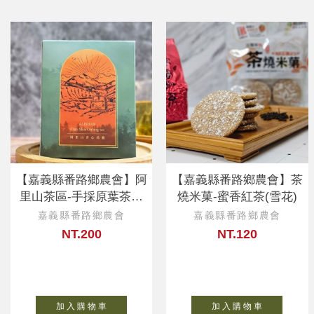
【嘉義縣番路鄉農會】阿
【嘉義縣番路鄉農會】茶
里山茶區-手採原葉茶包
燒米菓-蜜香紅茶(雪花)
（烏龍）
嘉義縣番路鄉農會
嘉義縣番路鄉農會
NT.200
NT.120
加 入 購 物 車
加 入 購 物 車