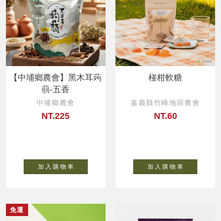
【中埔鄉農會】黑木耳蒟
椪柑軟糖
蒻-五香
中埔鄉農會
嘉義縣竹崎地區農會
NT.225
NT.60
加 入 購 物 車
加 入 購 物 車
免運