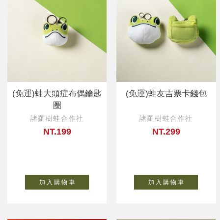
(免運)蛙大頭症布偶鑰匙
(免運)蛙友吉票卡錢包
圈
諸羅樹蛙合作社
諸羅樹蛙合作社
NT.199
NT.299
加 入 購 物 車
加 入 購 物 車