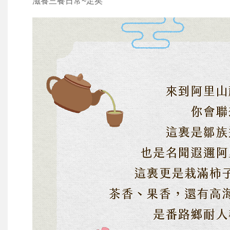
滋養三餐日常~足矣