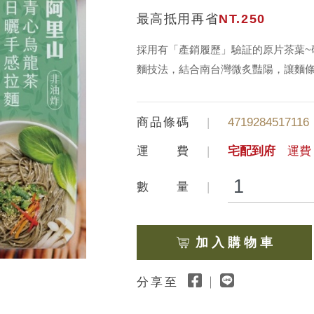
最高抵用再省
NT.250
採用有「產銷履歷」驗証的原片茶葉~
麵技法，結合南台灣微炙豔陽，讓麵條
商品條碼
4719284517116
運 費
宅配到府
運費 
數 量
加 入 購 物 車
分享至