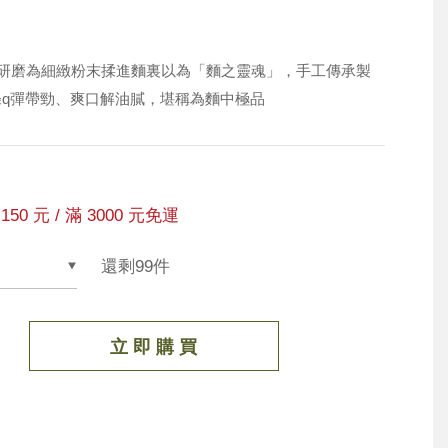
研磨為細緻粉末揉進麵裏以為「麵之靈魂」，手工傳承製
q彈帶勁、爽口解油膩，堪稱為麵中極品
150 元 / 滿 3000 元免運
還剩99件
立 即 購 買