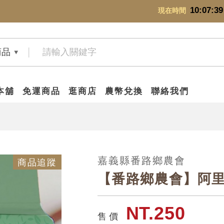
10:07:41
現在時間
商品
本舖
免運商品
逛商店
農幣兌換
聯絡我們
嘉義縣番路鄉農會
商品追蹤
【番路鄉農會】阿
NT.250
售 價