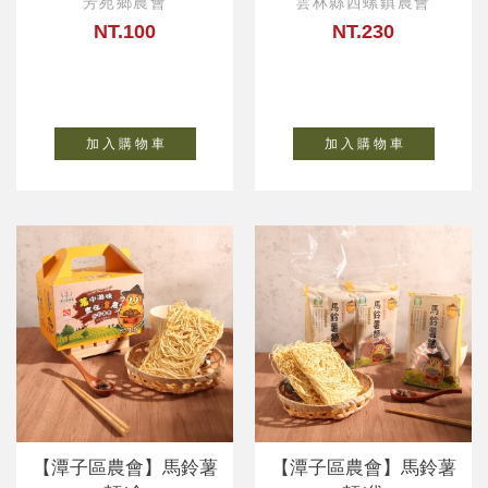
芳苑鄉農會
雲林縣西螺鎮農會
NT.100
NT.230
加 入 購 物 車
加 入 購 物 車
【潭子區農會】馬鈴薯
【潭子區農會】馬鈴薯