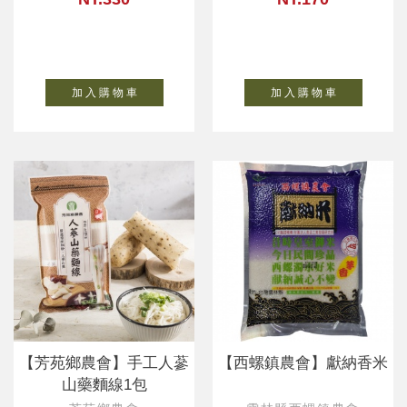
加 入 購 物 車
加 入 購 物 車
【芳苑鄉農會】手工人蔘
【西螺鎮農會】獻納香米
山藥麵線1包