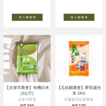
加 入 購 物 車
加 入 購 物 車
【太保市農會】有機白米
【五結鄉農會】夢田越光
(3公斤)
米 1KG
太保市農會
宜蘭縣五結鄉農會
NT.330
NT.170