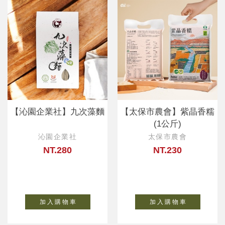
【沁園企業社】九次藻麵
【太保市農會】紫晶香糯
(1公斤)
沁園企業社
太保市農會
NT.280
NT.230
加 入 購 物 車
加 入 購 物 車