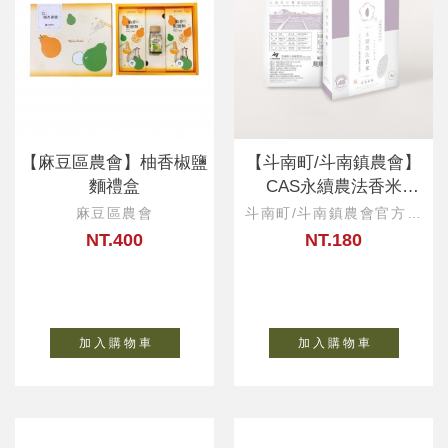
【麻豆區農會】柚香椒鹽
【斗南町/斗南鎮農會】
麵禮盒
CAS永續農法香米
1KG(一等米)
麻豆區農會
斗南町/斗南鎮農會官方直
營
NT.400
NT.180
加 入 購 物 車
加 入 購 物 車