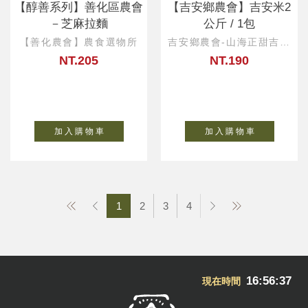
【醇善系列】善化區農會
【吉安鄉農會】吉安米2
－芝麻拉麵
公斤 / 1包
【善化農會】農食選物所
吉安鄉農會-山海正甜吉製
冰所
NT.205
NT.190
加 入 購 物 車
加 入 購 物 車
1
2
3
4
16:56:38
現在時間