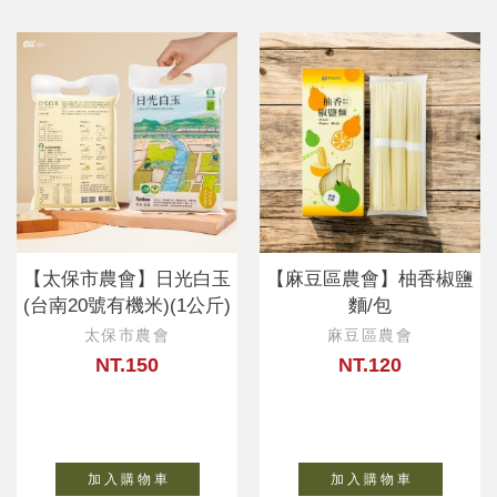
【太保市農會】日光白玉
【麻豆區農會】柚香椒鹽
(台南20號有機米)(1公斤)
麵/包
太保市農會
麻豆區農會
NT.150
NT.120
加 入 購 物 車
加 入 購 物 車