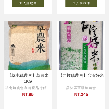
加 入 購 物 車
加 入 購 物 車
【草屯鎮農會】草農米
【西螺鎮農會】台灣好米
1KG
草屯鎮農會農特產品行銷中
雲林縣西螺鎮農會
心
NT.85
NT.245