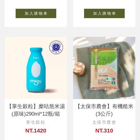
加 入 購 物 車
加 入 購 物 車
【掌生穀粒】糜咕熬米湯
【太保市農會】有機糙米
(原味)290ml*12瓶/箱
(3公斤)
掌生穀粒
太保市農會
NT.1420
NT.310