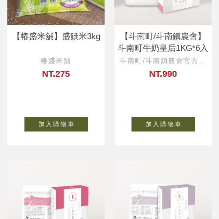
【椿盛米舖】盛饌米3kg
【斗南町/斗南鎮農會】
斗南町牛奶皇后1KG*6入
椿盛米舖
斗南町/斗南鎮農會官方直
營
NT.275
NT.990
加 入 購 物 車
加 入 購 物 車