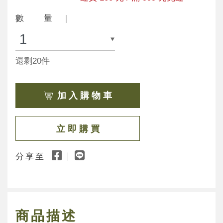
數 量
還剩20件
加 入 購 物 車
立 即 購 買
分享至
商品描述