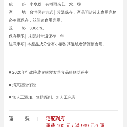
成 份│ 小麥粉、有機雨來菇、水、鹽
產 地│ 台灣保存方式│ 常溫保存，產品開封後未食用完務
必冷藏保存，並儘速食用完畢。
規 格│ 300g/包
保存期限│ 未開封常溫保存一年
注意事項│本產品成分含有小麥對其過敏者請謹慎食用。
■ 2020年行政院農會銀髮友善食品銀膳獎得主
■ 清真認證保證
■ 無人工添加、無防腐劑、無人工色素
運 費
宅配到府
運費 100 元 / 滿 999 元免運