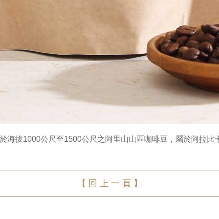
海拔1000公尺至1500公尺之阿里山山區咖啡豆，屬於阿拉
【 回 上 一 頁 】