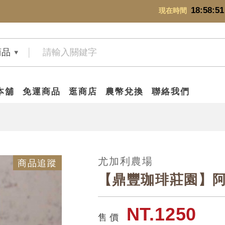
18:58:52
現在時間
商品
本舖
免運商品
逛商店
農幣兌換
聯絡我們
尤加利農場
商品追蹤
【鼎豐珈琲莊園】阿里
NT.1250
售 價