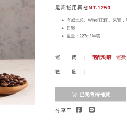
最高抵用再省
NT.1250
有威士忌、Wine(紅酒)、果實
日曬
重量：227g / 半磅
運 費
宅配到府
運費 
數 量
已完售待補貨
分享至