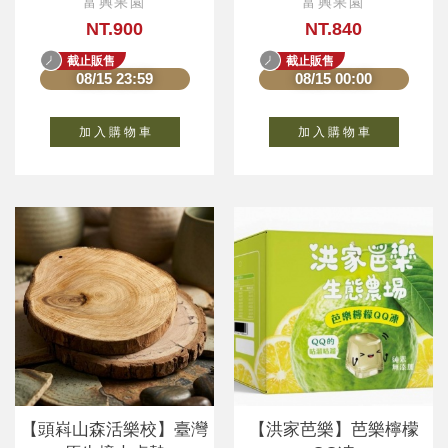
富興果園
富興果園
NT.900
NT.840
截止販售
截止販售
08/15 23:59
08/15 00:00
加 入 購 物 車
加 入 購 物 車
【頭嵙山森活樂校】臺灣
【洪家芭樂】芭樂檸檬