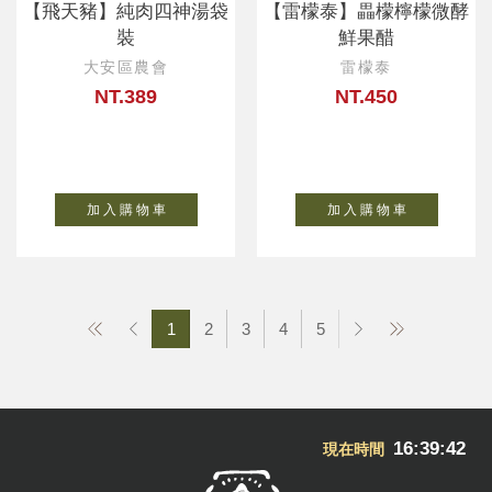
【飛天豬】純肉四神湯袋
【雷檬泰】畾檬檸檬微酵
裝
鮮果醋
大安區農會
雷檬泰
NT.389
NT.450
加 入 購 物 車
加 入 購 物 車
1
2
3
4
5
16:39:43
現在時間