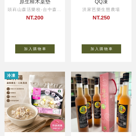
原生樟木桌墊
QQ凍
頭嵙山森活樂校-台中森活
洪家芭樂生態農場
小物
NT.200
NT.250
加 入 購 物 車
加 入 購 物 車
冷凍