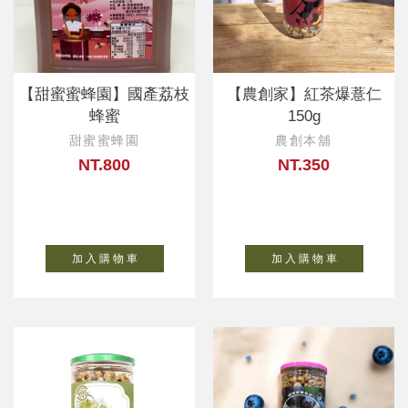
【甜蜜蜜蜂園】國產荔枝
【農創家】紅茶爆薏仁
蜂蜜
150g
甜蜜蜜蜂園
農創本舖
NT.800
NT.350
加 入 購 物 車
加 入 購 物 車