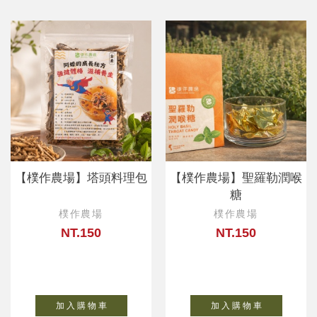
【樸作農場】塔頭料理包
【樸作農場】聖羅勒潤喉
糖
樸作農場
樸作農場
NT.150
NT.150
加 入 購 物 車
加 入 購 物 車