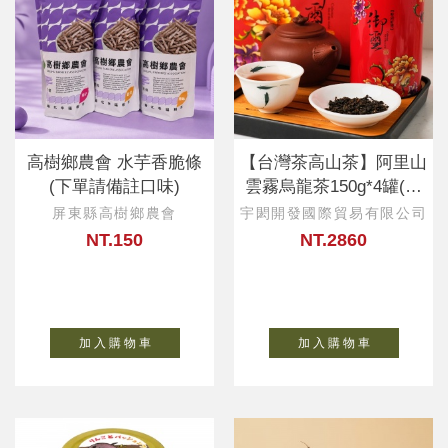
高樹鄉農會 水芋香脆條
【台灣茶高山茶】阿里山
(下單請備註口味)
雲霧烏龍茶150g*4罐(禮
品袋)
屏東縣高樹鄉農會
宇閎開發國際貿易有限公司
NT.150
NT.2860
加 入 購 物 車
加 入 購 物 車