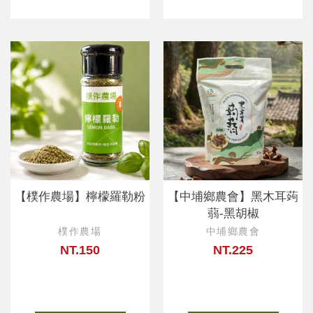
【樸作農場】檸檬羅勒粉
【中埔鄉農會】黑木耳蒟
蒻-黑胡椒
樸作農場
中埔鄉農會
NT.150
NT.225