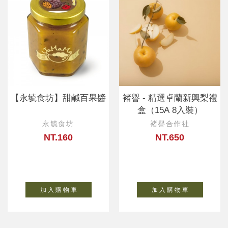
【永毓食坊】甜鹹百果醬
褚譽 - 精選卓蘭新興梨禮
盒（15A 8入裝）
永毓食坊
褚譽合作社
NT.160
NT.650
加 入 購 物 車
加 入 購 物 車