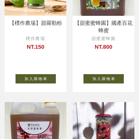
【樸作農場】甜羅勒粉
【甜蜜蜜蜂園】國產百花
蜂蜜
樸作農場
甜蜜蜜蜂園
NT.150
NT.800
加 入 購 物 車
加 入 購 物 車