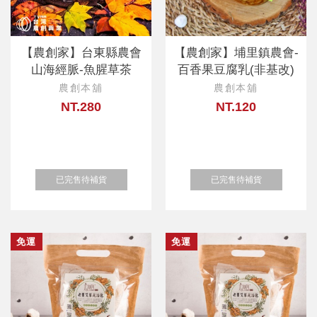
【農創家】台東縣農會
【農創家】埔里鎮農會-
山海經脈-魚腥草茶
百香果豆腐乳(非基改)
農創本舖
農創本舖
NT.280
NT.120
已完售待補貨
已完售待補貨
免運
免運