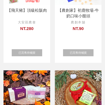
【飛天豬】頂級松阪肉
【農創家】初鹿牧場-牛
奶口味小饅頭
大安區農會
農創本舖
NT.280
NT.90
已完售待補貨
已完售待補貨