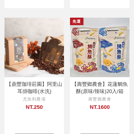
免運
【鼎豐珈琲莊園】阿里山
【壽豐鄉農會】花蓮鯛魚
耳掛咖啡(水洗)
酥(原味/辣味)20入/箱
尤加利農場
壽豐鄉農會
NT.250
NT.1600