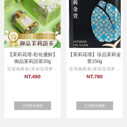
【茉莉花壇-彰化優鮮】
【茉莉花壇】珍品茉莉金
御品茉莉語茶20g
萱150g
花壇鄉農會(茉莉花壇夢想
花壇鄉農會(茉莉花壇夢想
館)
館)
NT.490
NT.780
已完售待補貨
已完售待補貨