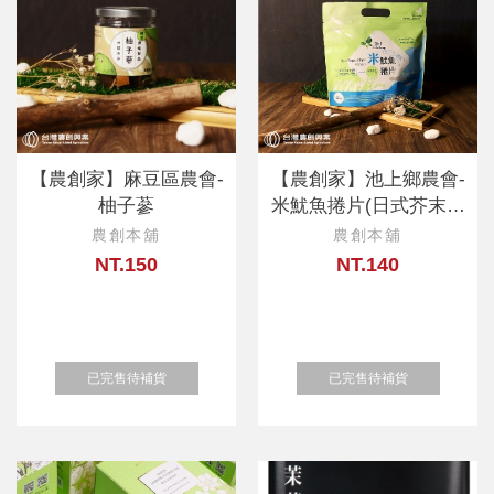
【農創家】麻豆區農會-
【農創家】池上鄉農會-
柚子蔘
米魷魚捲片(日式芥末口
味)
農創本舖
農創本舖
NT.150
NT.140
已完售待補貨
已完售待補貨