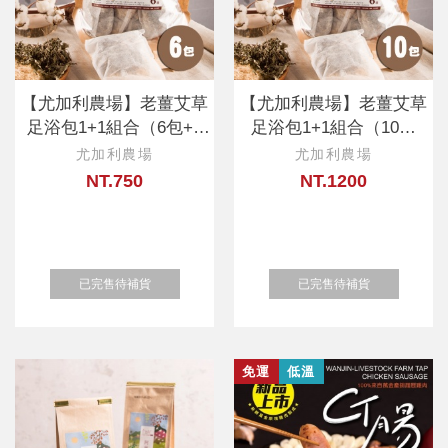
【尤加利農場】老薑艾草
【尤加利農場】老薑艾草
足浴包1+1組合（6包+6
足浴包1+1組合（10包
包）
+10包）
尤加利農場
尤加利農場
NT.750
NT.1200
已完售待補貨
已完售待補貨
免運
低溫