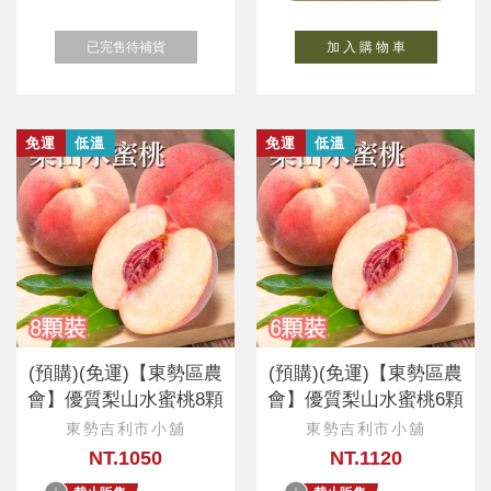
已完售待補貨
加 入 購 物 車
免運
低溫
免運
低溫
(預購)(免運)【東勢區農
(預購)(免運)【東勢區農
會】優質梨山水蜜桃8顆
會】優質梨山水蜜桃6顆
東勢吉利市小舖
東勢吉利市小舖
NT.1050
NT.1120