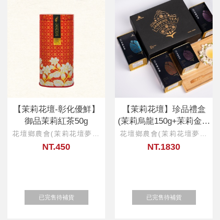
【茉莉花壇-彰化優鮮】
【茉莉花壇】珍品禮盒
御品茉莉紅茶50g
(茉莉烏龍150g+苿莉金萱
150g)
花壇鄉農會(茉莉花壇夢想
花壇鄉農會(茉莉花壇夢想
館)
館)
NT.450
NT.1830
已完售待補貨
已完售待補貨