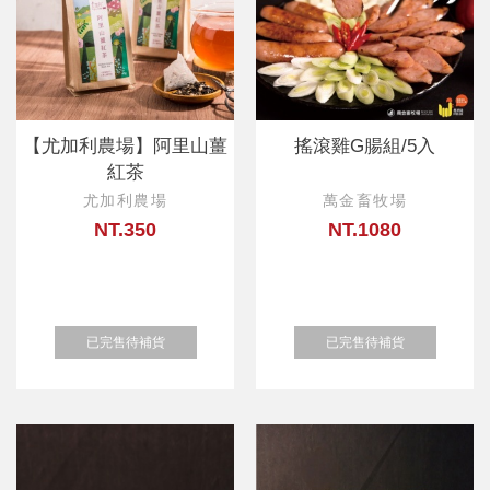
【尤加利農場】阿里山薑
搖滾雞G腸組/5入
紅茶
尤加利農場
萬金畜牧場
NT.350
NT.1080
已完售待補貨
已完售待補貨