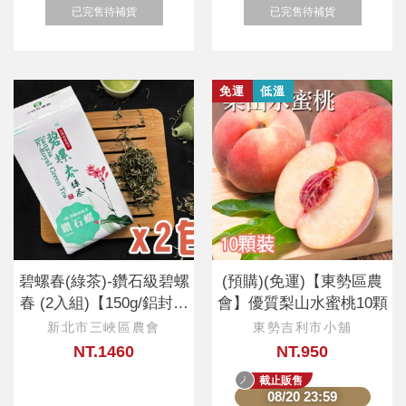
已完售待補貨
已完售待補貨
免運
低溫
碧螺春(綠茶)-鑽石級碧螺
(預購)(免運)【東勢區農
春 (2入組)【150g/鋁封裸
會】優質梨山水蜜桃10顆
包
新北市三峽區農會
東勢吉利市小舖
NT.1460
NT.950
截止販售
08/20 23:59