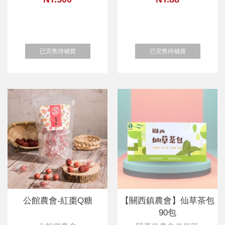
已完售待補貨
已完售待補貨
公館農會-紅棗Q糖
【關西鎮農會】仙草茶包
90包