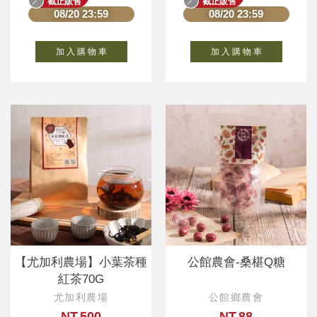
截止販售
截止販售
08/20 23:59
08/20 23:59
加 入 購 物 車
加 入 購 物 車
【尤加利農場】小葉茶種
公館農會-桑椹Q糖
紅茶70G
尤加利農場
公館鄉農會
NT.500
NT.88