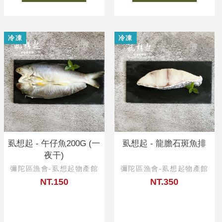
冷凍
冷凍
虱想起 - 午仔魚200G (一
虱想起 - 龍膽石斑魚排
夜干)
彌陀區漁會-虱想起物產館
彌陀區漁會-虱想起物產館
NT.150
NT.350