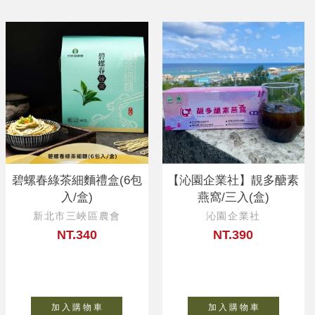
碧螺春綠茶細麵禮盒(6包
【沁園企業社】靚多醣素
入/盒)
燕窩/三入(盒)
新北市三峽區農會
沁園企業社
NT.340
NT.390
加 入 購 物 車
加 入 購 物 車