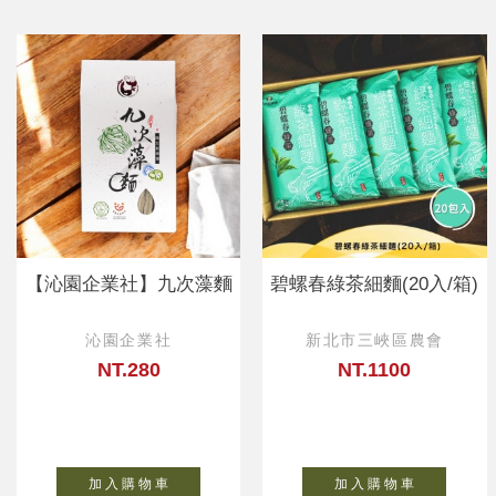
【沁園企業社】九次藻麵
碧螺春綠茶細麵(20入/箱)
沁園企業社
新北市三峽區農會
NT.280
NT.1100
加 入 購 物 車
加 入 購 物 車