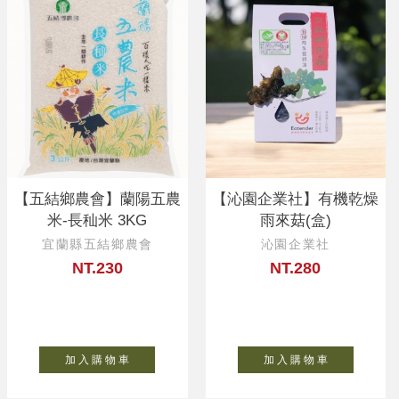
【五結鄉農會】蘭陽五農
【沁園企業社】有機乾燥
米-長秈米 3KG
雨來菇(盒)
宜蘭縣五結鄉農會
沁園企業社
NT.230
NT.280
加 入 購 物 車
加 入 購 物 車