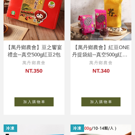
【萬丹鄉農會】豆之饗宴
【萬丹鄉農會】紅豆ONE
禮盒─真空500g紅豆2包
丹提袋組─真空500g紅豆2
包
萬丹鄉農會
萬丹鄉農會
NT.350
NT.340
加 入 購 物 車
加 入 購 物 車
冷凍
冷凍