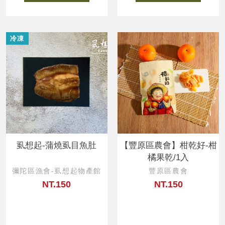
冷凍
虱想起-蒲燒虱目魚肚
【豐原區農會】柑乾好-柑
橘果乾/1入
彌陀區漁會-虱想起物產館
豐原區農會
NT.150
NT.150