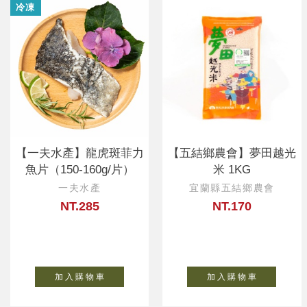
冷凍
【一夫水產】龍虎斑菲力
【五結鄉農會】夢田越光
魚片（150-160g/片）
米 1KG
一夫水產
宜蘭縣五結鄉農會
NT.285
NT.170
加 入 購 物 車
加 入 購 物 車