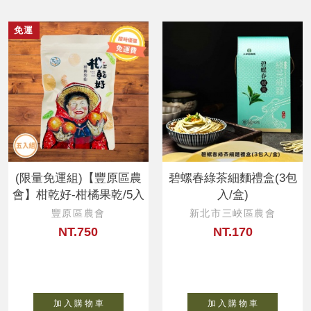
免運
(限量免運組)【豐原區農
碧螺春綠茶細麵禮盒(3包
會】柑乾好-柑橘果乾/5入
入/盒)
豐原區農會
新北市三峽區農會
NT.750
NT.170
加 入 購 物 車
加 入 購 物 車