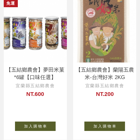
免運
【五結鄉農會】夢田米菓
【五結鄉農會】蘭陽五農
*6罐【口味任選】
米-台灣好米 2KG
宜蘭縣五結鄉農會
宜蘭縣五結鄉農會
NT.600
NT.200
加 入 購 物 車
加 入 購 物 車