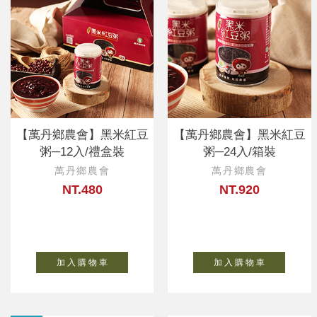
【萬丹鄉農會】黑米紅豆
【萬丹鄉農會】黑米紅豆
粥─12入/禮盒裝
粥─24入/箱裝
萬丹鄉農會
萬丹鄉農會
NT.480
NT.920
加 入 購 物 車
加 入 購 物 車