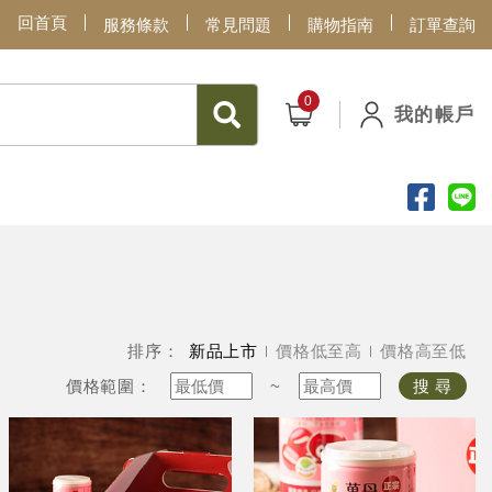
回首頁
服務條款
常見問題
購物指南
訂單查詢
我的帳戶
排序：
新品上市
價格低至高
價格高至低
價格範圍：
~
搜 尋