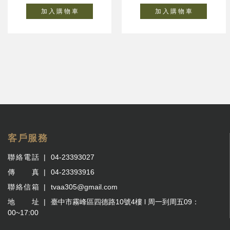
加 入 購 物 車
加 入 購 物 車
客戶服務
聯絡電話
04-23393027
傳 真
04-23393916
聯絡信箱
tvaa305@gmail.com
地 址
臺中市霧峰區四德路10號4樓 l 周一到周五09：
00~17:00