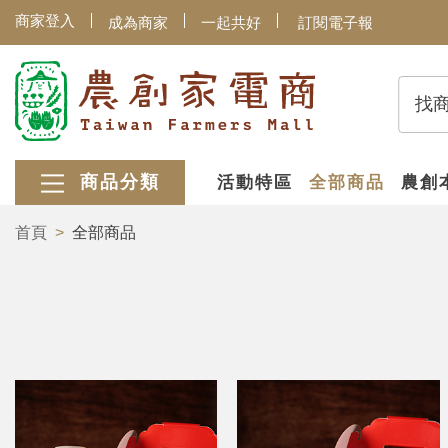
商家登入
成為商家
一起共好
訂閱電子報
找
商品分類
活動特區
全部商品
農創
首頁
全部商品