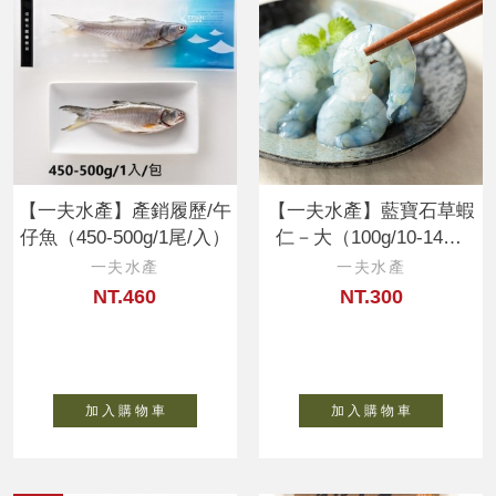
【一夫水產】產銷履歷/午
【一夫水產】藍寶石草蝦
仔魚（450-500g/1尾/入）
仁－大（100g/10-14顆/
入）
一夫水產
一夫水產
NT.460
NT.300
加 入 購 物 車
加 入 購 物 車