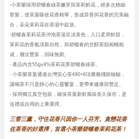
-小茶樂採用碧螺春綠茶嫩芽與茉莉鮮花，經多次精細
窨製，使茶葉吸收花香精華，形成茶香與花香的完美融
合，朵朵茉莉花在茶湯中綻放。
-碧螺春茉莉花茶沖泡茶湯呈淡黃色，入口柔滑鮮甜，
茉莉花的香氣清新自然，與碧螺春的甘醇茶韻相輔相
成，層次豐富，回味無窮。
- 產品內含55g±9%苿莉花窨碧螺春綠茶。
- 小茶樂茶葉通過台灣安心茶490+6項農藥殘留檢驗，
讓喝茶不只是靜心的心靈饗宴，更帶來健康與豐足。
- 採用獨立真空包裝，確保茶葉新鮮風味長久保存，是
送禮或自用的上乘選擇。
三窨三薰，守住花香只因你一人芬芳。貪戀花香
佐茶香的好選擇，首選小茶樂碧螺春茉莉花茶！