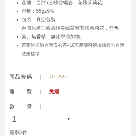
產地：台灣 (三峽碧螺春、花壇苿莉花)
容量：55g±9%
包裝：真空包裝
台灣原產三峽碧螺春綠茶窨花壇苿莉花，無色
素、無香精、無化學添加物。
茶葉皆通過台灣安心茶410項農藥殘留檢驗符合台灣
法規標準
商品條碼
JG-2551
運 費
免運
數 量
還剩3件