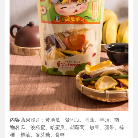
內容
蔬果脆片；黃地瓜、紫地瓜、香蕉、芋頭、南
物名
瓜、波羅蜜、哈蜜瓜、胡蘿蔔、敏豆、蘋果、棕
稱
櫚油、麥芽糖、食鹽