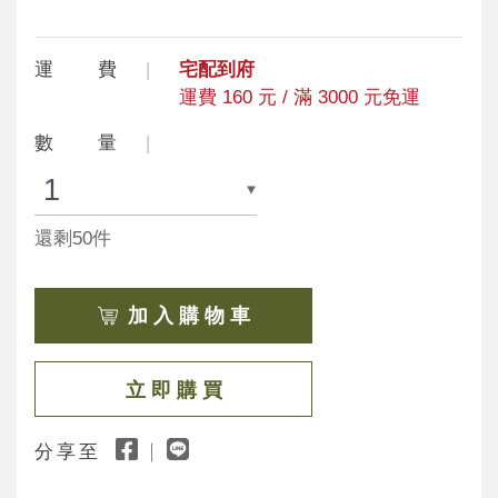
運 費
宅配到府
運費 160 元 / 滿 3000 元免運
數 量
還剩50件
加 入 購 物 車
立 即 購 買
分享至