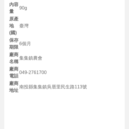
內容
90g
量
原產
地
臺灣
(國)
保存
6個月
期限
廠商
集集鎮農會
名稱
廠商
049-2761700
電話
廠商
南投縣集集鎮吳厝里民生路113號
地址