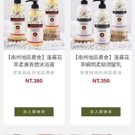
【南州地區農會】蓮霧花
【南州地區農會】蓮霧花
萃柔膚香體沐浴露
萃瞬間柔順潤髮乳
屏東縣南州地區農會
屏東縣南州地區農會
NT.380
NT.350
加 入 購 物 車
加 入 購 物 車