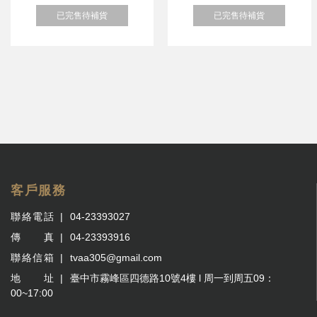
已完售待補貨
已完售待補貨
客戶服務
聯絡電話
04-23393027
傳 真
04-23393916
聯絡信箱
tvaa305@gmail.com
地 址
臺中市霧峰區四德路10號4樓 l 周一到周五09：
00~17:00