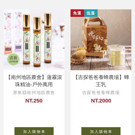
免運
低溫
【南州地區農會】蓮霧滾
【吉探爸爸養蜂農場】蜂
珠精油-戶外萬用
王乳
屏東縣南州地區農會
吉探爸爸養蜂農場
NT.250
NT.2000
加 入 購 物 車
加 入 購 物 車