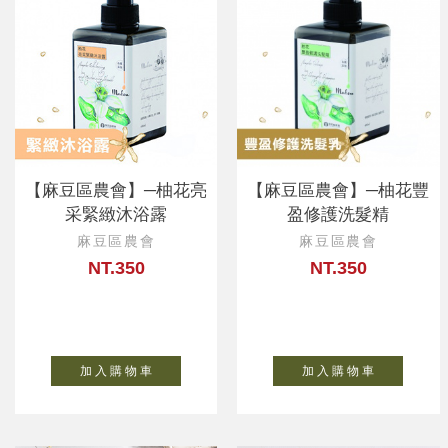
【麻豆區農會】─柚花亮
【麻豆區農會】─柚花豐
采緊緻沐浴露
盈修護洗髮精
麻豆區農會
麻豆區農會
NT.350
NT.350
加 入 購 物 車
加 入 購 物 車