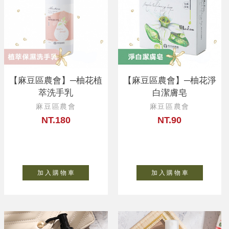
【麻豆區農會】─柚花植
【麻豆區農會】─柚花淨
萃洗手乳
白潔膚皂
麻豆區農會
麻豆區農會
NT.180
NT.90
加 入 購 物 車
加 入 購 物 車