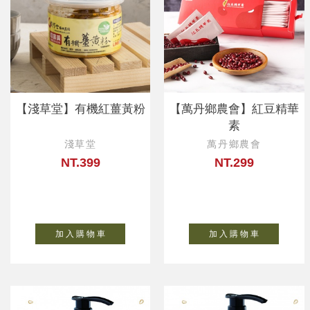
【淺草堂】有機紅薑黃粉
【萬丹鄉農會】紅豆精華
素
淺草堂
萬丹鄉農會
NT.399
NT.299
加 入 購 物 車
加 入 購 物 車