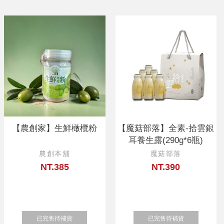
【農創家】生鮮橄欖粉
【魔菇部落】全素-拾雲銀
耳養生露(290g*6瓶)
農創本舖
魔菇部落
NT.385
NT.390
已完售待補貨
已完售待補貨