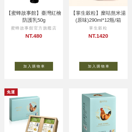
【蜜蜂故事館】臺灣紅檜
【掌生穀粒】糜咕熬米湯
防護乳50g
(原味)290ml*12瓶/箱
蜜蜂故事館官方旗艦店
掌生穀粒
NT.480
NT.1420
加 入 購 物 車
加 入 購 物 車
免運