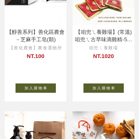
【醇善系列】善化區農會
【咱兜ㄟ養雞場】(常溫)
－芝麻手工皂(顆)
咱兜ㄟ古早味滴雞精-5入
組禮盒
【善化農會】農食選物所
咱兜ㄟ養雞場
NT.100
NT.1020
加 入 購 物 車
加 入 購 物 車