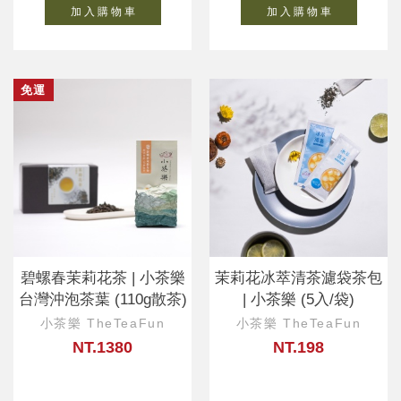
加 入 購 物 車
加 入 購 物 車
免運
碧螺春茉莉花茶 | 小茶樂
茉莉花冰萃清茶濾袋茶包
台灣沖泡茶葉 (110g散茶)
| 小茶樂 (5入/袋)
小茶樂 TheTeaFun
小茶樂 TheTeaFun
NT.1380
NT.198