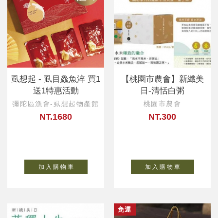
虱想起 - 虱目鱻魚淬 買1
【桃園市農會】新纖美
送1特惠活動
日-清恬白粥
彌陀區漁會-虱想起物產館
桃園市農會
NT.1680
NT.300
加 入 購 物 車
加 入 購 物 車
免運