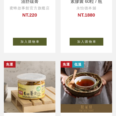
油舒緩膏
素膠囊 60粒 / 瓶
蜜蜂故事館官方旗艦店
永怡德本舖
NT.220
NT.1880
加 入 購 物 車
加 入 購 物 車
免運
免運
低溫