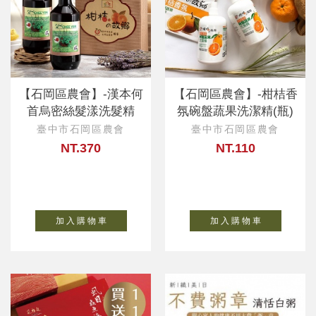
【石岡區農會】-漢本何
【石岡區農會】-柑桔香
首烏密絲髮漾洗髮精
氛碗盤蔬果洗潔精(瓶)
臺中市石岡區農會
臺中市石岡區農會
NT.370
NT.110
加 入 購 物 車
加 入 購 物 車