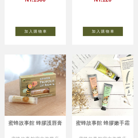
加 入 購 物 車
加 入 購 物 車
蜜蜂故事館 蜂膠護唇膏
蜜蜂故事館 蜂膠嫩手霜