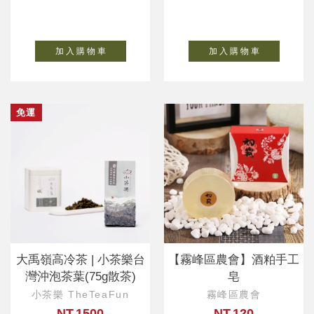
加 入 購 物 車
加 入 購 物 車
免運
大禹嶺高冷茶 | 小茶樂台
【霧峰區農會】酒粕手工
灣沖泡茶葉(75g散茶)
皂
小茶樂 TheTeaFun
霧峰區農會
NT.1500
NT.120