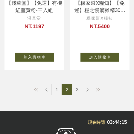
【淺草堂】【免運】有機
【粿家幫X糧知】【免
紅薑黃粉-三入組
運】糧之慢滴雞精30包
入-月子組
淺草堂
粿家幫X糧知
NT.1197
NT.5400
加 入 購 物 車
加 入 購 物 車
1
2
3
03:44:16
現在時間