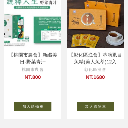
【桃園市農會】新纖美
【彰化區漁會】萃滴虱目
日-野菜青汁
魚精(美人魚萃)12入
桃園市農會
彰化區漁會
NT.800
NT.1680
加 入 購 物 車
加 入 購 物 車