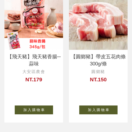
【飛天豬】飛天豬香腸─
【圓鄉豬】帶皮五花肉條
蒜味
300g/條
大安區農會
圓鄉豬
NT.179
NT.150
加 入 購 物 車
加 入 購 物 車