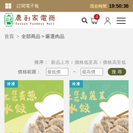
訂閱電子報
19:50:37
現在時間
首頁
全部商品 > 嚴選肉品
排序：
新品上市
價格低至高
價格高至低
價格範圍：
~
搜 尋
冷凍
冷凍