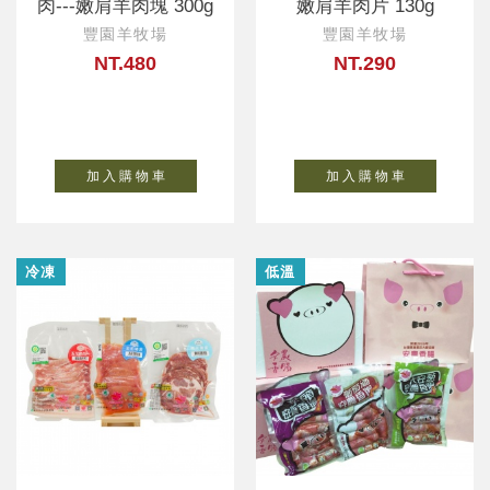
肉---嫩肩羊肉塊 300g
嫩肩羊肉片 130g
豐園羊牧場
豐園羊牧場
NT.480
NT.290
加 入 購 物 車
加 入 購 物 車
冷凍
低溫