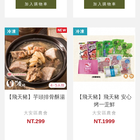
加 入 購 物 車
加 入 購 物 車
冷凍
冷凍
【飛天豬】芋頭排骨酥湯
【飛天豬】飛天豬 安心
烤一萣鮮
大安區農會
大安區農會
NT.299
NT.1999