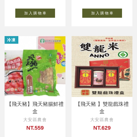
加 入 購 物 車
加 入 購 物 車
冷凍
【飛天豬】飛天豬腸鮮禮
【飛天豬 】雙龍戲珠禮
盒
盒
大安區農會
大安區農會
NT.559
NT.629