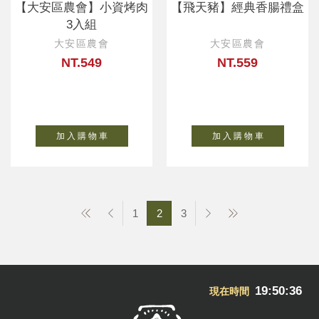
【大安區農會】小資烤肉
【飛天豬】經典香腸禮盒
3入組
大安區農會
大安區農會
NT.549
NT.559
加 入 購 物 車
加 入 購 物 車
1
2
3
19:50:37
現在時間