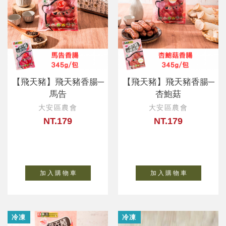
【飛天豬】飛天豬香腸─
【飛天豬】飛天豬香腸─
馬告
杏鮑菇
大安區農會
大安區農會
NT.179
NT.179
加 入 購 物 車
加 入 購 物 車
冷凍
冷凍