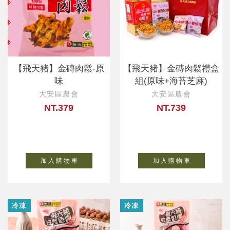
【飛天豬】金磚肉鬆-原
【飛天豬】金磚肉鬆禮盒
味
組(原味+海苔芝麻)
大安區農會
大安區農會
NT.379
NT.739
加 入 購 物 車
加 入 購 物 車
冷凍
冷凍