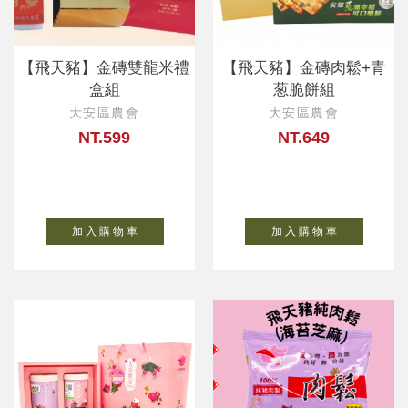
【飛天豬】金磚雙龍米禮
【飛天豬】金磚肉鬆+青
盒組
葱脆餅組
大安區農會
大安區農會
NT.599
NT.649
加 入 購 物 車
加 入 購 物 車