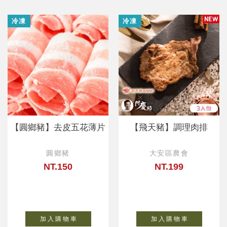
冷凍
冷凍
【圓鄉豬】去皮五花薄片
【飛天豬】調理肉排
圓鄉豬
大安區農會
NT.150
NT.199
加 入 購 物 車
加 入 購 物 車