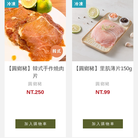
冷凍
冷凍
【圓鄉豬】韓式手作燒肉
【圓鄉豬】里肌薄片150g
片
圓鄉豬
圓鄉豬
NT.250
NT.99
加 入 購 物 車
加 入 購 物 車