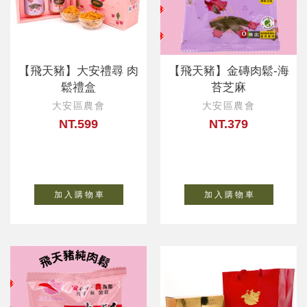
【飛天豬】大安禮尋 肉
【飛天豬】金磚肉鬆-海
鬆禮盒
苔芝麻
大安區農會
大安區農會
NT.599
NT.379
加 入 購 物 車
加 入 購 物 車