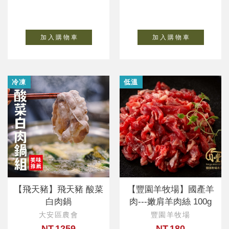
加 入 購 物 車
加 入 購 物 車
冷凍
低溫
【飛天豬】飛天豬 酸菜
【豐園羊牧場】國產羊
白肉鍋
肉---嫩肩羊肉絲 100g
大安區農會
豐園羊牧場
NT.1259
NT.180