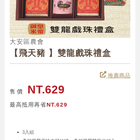
大安區農會
【飛天豬 】雙龍戲珠禮盒
推薦商品
NT.629
售 價
最高抵用再省
NT.629
3入組