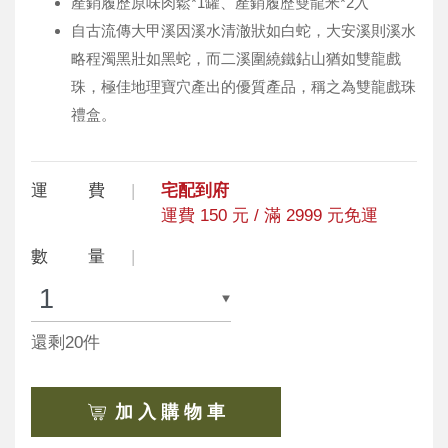
產銷履歷原味肉鬆*1罐、產銷履歷雙龍米*2入
自古流傳大甲溪因溪水清澈狀如白蛇，大安溪則溪水
略程濁黑壯如黑蛇，而二溪圍繞鐵鉆山猶如雙龍戲
珠，極佳地理寶穴產出的優質產品，稱之為雙龍戲珠
禮盒。
運 費
宅配到府
運費 150 元 / 滿 2999 元免運
數 量
還剩20件
加 入 購 物 車