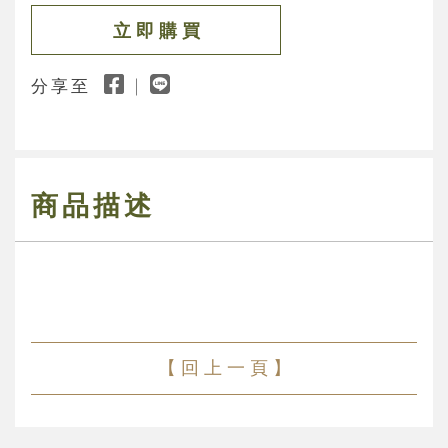
立 即 購 買
分享至
商品描述
【 回 上 一 頁 】