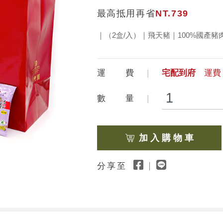
最高抵用再省
NT.739
｜（2盒/入）｜飛天豬｜100%國產豬
運 費
宅配到府
運費 
數 量
加 入 購 物 車
分享至