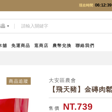
06:12:40
現在時間
商品
本舖
免運商品
逛商店
農幣兌換
聯絡我們
大安區農會
商品追蹤
【飛天豬】金磚肉鬆
NT.739
售 價