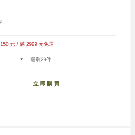
肉｜
150 元 / 滿 2999 元免運
還剩29件
立 即 購 買