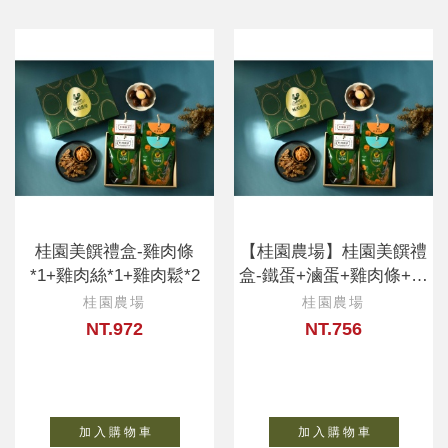
桂園美饌禮盒-雞肉條
【桂園農場】桂園美饌禮
*1+雞肉絲*1+雞肉鬆*2
盒-鐵蛋+滷蛋+雞肉條+雞
肉鬆
桂園農場
桂園農場
NT.972
NT.756
加 入 購 物 車
加 入 購 物 車