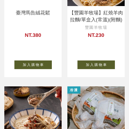
臺灣馬告絨花鬆
【豐園羊牧場】紅燒羊肉
拉麵/單盒入(常溫)(附麵)
豐園羊牧場
NT.380
NT.230
加 入 購 物 車
加 入 購 物 車
冷凍