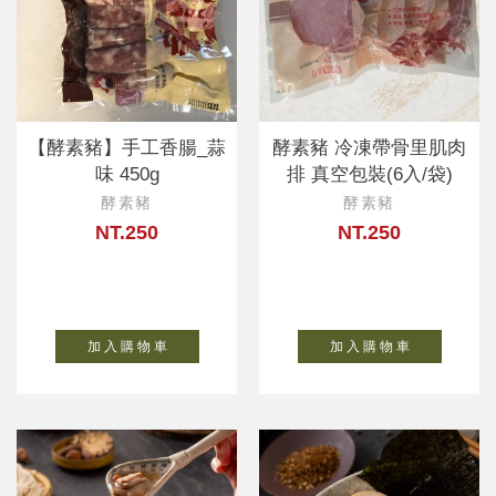
【酵素豬】手工香腸_蒜
酵素豬 冷凍帶骨里肌肉
味 450g
排 真空包裝(6入/袋)
酵素豬
酵素豬
NT.250
NT.250
加 入 購 物 車
加 入 購 物 車