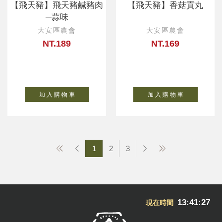
【飛天豬】飛天豬鹹豬肉
【飛天豬】香菇貢丸
─蒜味
大安區農會
大安區農會
NT.189
NT.169
加 入 購 物 車
加 入 購 物 車
1
2
3
13:41:28
現在時間