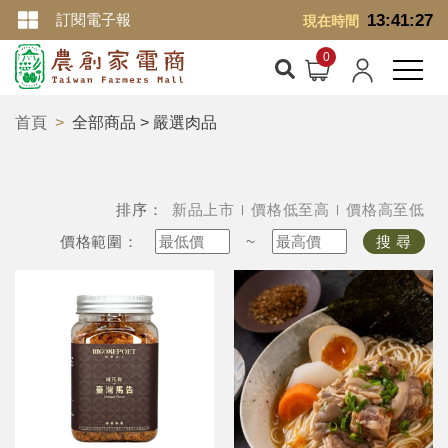
訂閱電子報
13:41:28
現在時間
首頁
全部商品 > 嚴選肉品
排序：
新品上市
價格低至高
價格高至低
價格範圍：
~
搜 尋