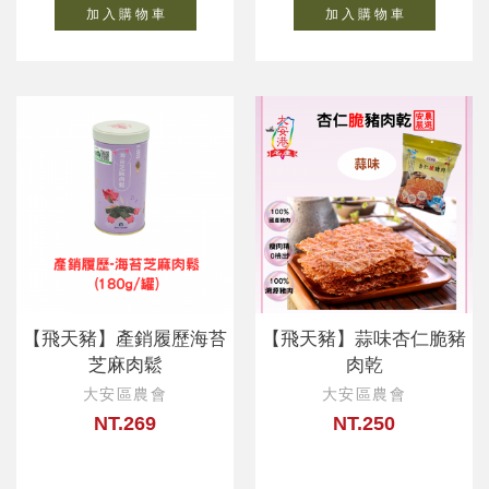
加 入 購 物 車
加 入 購 物 車
【飛天豬】產銷履歷海苔
【飛天豬】蒜味杏仁脆豬
芝麻肉鬆
肉乾
大安區農會
大安區農會
NT.269
NT.250