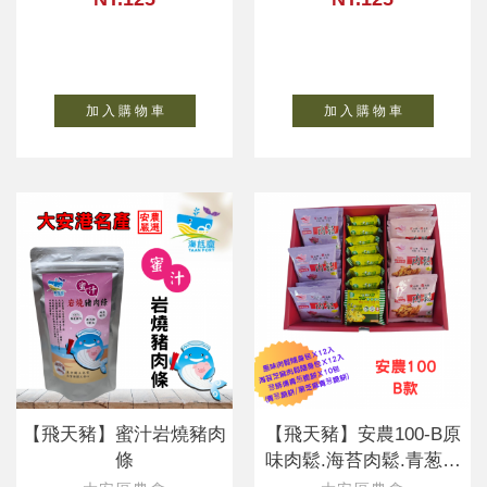
加 入 購 物 車
加 入 購 物 車
【飛天豬】蜜汁岩燒豬肉
【飛天豬】安農100-B原
條
味肉鬆.海苔肉鬆.青葱脆
餅