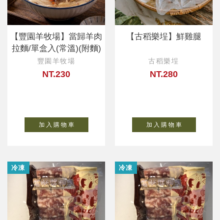
【豐園羊牧場】當歸羊肉
【古稻樂埕】鮮雞腿
拉麵/單盒入(常溫)(附麵)
豐園羊牧場
古稻樂埕
NT.230
NT.280
加 入 購 物 車
加 入 購 物 車
冷凍
冷凍