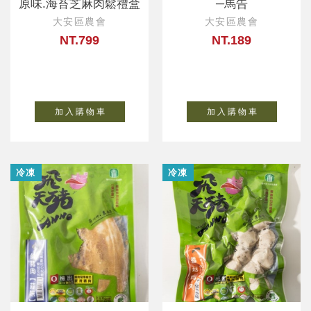
原味.海苔芝麻肉鬆禮盒
─馬告
大安區農會
大安區農會
NT.799
NT.189
加 入 購 物 車
加 入 購 物 車
冷凍
冷凍