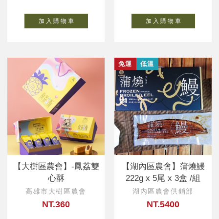
加 入 購 物 車
加 入 購 物 車
免運
低溫
【大樹區農會】-鳳荔雙
【湖內區農會】蒲燒鰻
心酥
222g x 5尾 x 3盒 /組
高雄市大樹區農會
湖內區農會供銷部
NT.360
NT.5400