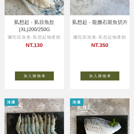
虱想起 - 虱目魚肚
虱想起 - 龍膽石斑魚切片
(XL)200/250G
彌陀區漁會-虱想起物產館
彌陀區漁會-虱想起物產館
NT.130
NT.350
加 入 購 物 車
加 入 購 物 車
冷凍
冷凍