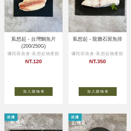
虱想起 - 台灣鯛魚片
虱想起 - 龍膽石斑魚排
(200/250G)
彌陀區漁會-虱想起物產館
彌陀區漁會-虱想起物產館
NT.120
NT.350
加 入 購 物 車
加 入 購 物 車
冷凍
冷凍