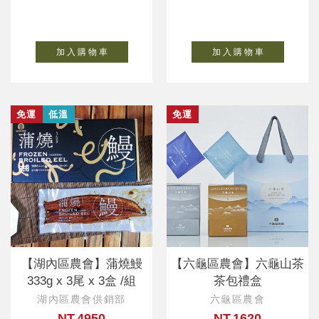
加 入 購 物 車
加 入 購 物 車
免運
低溫
免運
【湖內區農會】蒲燒鰻
【六龜區農會】六龜山茶
333g x 3尾 x 3盒 /組
茶包禮盒
湖內區農會供銷部
六龜區農會
NT.4950
NT.1620