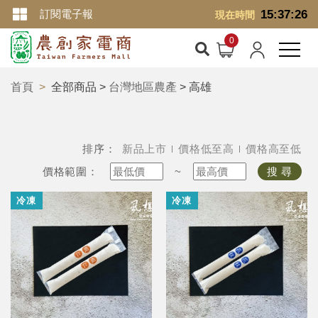
訂閱電子報
15:37:27
現在時間
首頁
全部商品 >
台灣地區農產
> 高雄
排序：
新品上市
價格低至高
價格高至低
價格範圍：
~
搜 尋
冷凍
冷凍