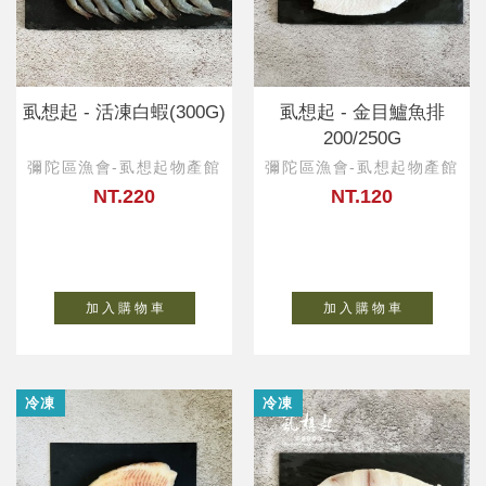
虱想起 - 活凍白蝦(300G)
虱想起 - 金目鱸魚排
200/250G
彌陀區漁會-虱想起物產館
彌陀區漁會-虱想起物產館
NT.220
NT.120
加 入 購 物 車
加 入 購 物 車
冷凍
冷凍