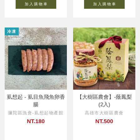
加 入 購 物 車
加 入 購 物 車
冷凍
虱想起 - 虱目魚飛魚卵香
【大樹區農會】-蔭鳳梨
腸
(2入)
彌陀區漁會-虱想起物產館
高雄市大樹區農會
NT.180
NT.500