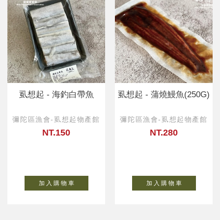
虱想起 - 海釣白帶魚
虱想起 - 蒲燒鰻魚(250G)
彌陀區漁會-虱想起物產館
彌陀區漁會-虱想起物產館
NT.150
NT.280
加 入 購 物 車
加 入 購 物 車