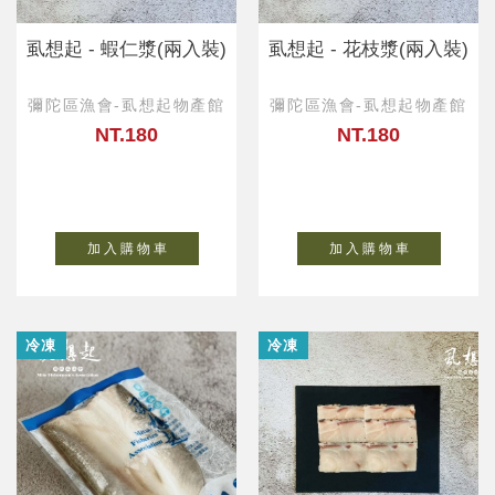
虱想起 - 蝦仁漿(兩入裝)
虱想起 - 花枝漿(兩入裝)
彌陀區漁會-虱想起物產館
彌陀區漁會-虱想起物產館
NT.180
NT.180
加 入 購 物 車
加 入 購 物 車
冷凍
冷凍