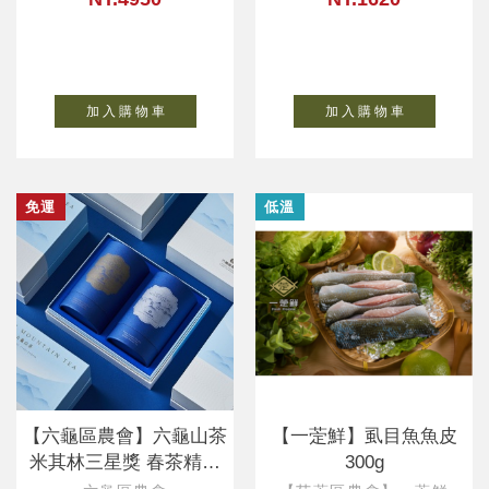
加 入 購 物 車
加 入 購 物 車
免運
低溫
【六龜區農會】六龜山茶
【一萣鮮】虱目魚魚皮
米其林三星獎 春茶精裝
300g
禮盒