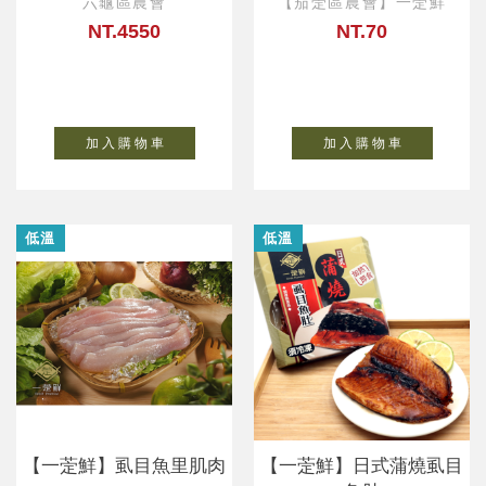
六龜區農會
【茄萣區農會】一萣鮮
NT.4550
NT.70
加 入 購 物 車
加 入 購 物 車
低溫
低溫
【一萣鮮】虱目魚里肌肉
【一萣鮮】日式蒲燒虱目