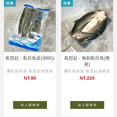
冷凍
冷凍
虱想起 - 虱目魚皮(300G)
虱想起 - 無刺虱目魚(整
尾)
彌陀區漁會-虱想起物產館
彌陀區漁會-虱想起物產館
NT.80
NT.220
加 入 購 物 車
加 入 購 物 車