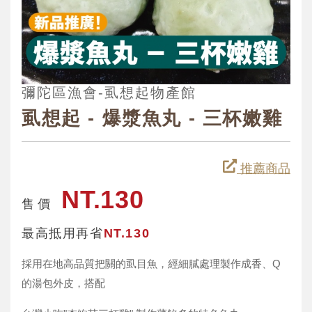
彌陀區漁會-虱想起物產館
虱想起 - 爆漿魚丸 - 三杯嫩雞
推薦商品
NT.130
售 價
最高抵用再省
NT.130
採用在地高品質把關的虱目魚，經細膩處理製作成香、Q
的湯包外皮，搭配