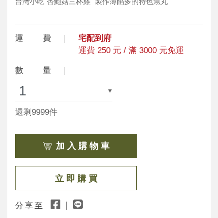
台灣小吃"杏鮑菇三杯雞" 製作薄餡多的特色魚丸
運 費
宅配到府
運費 250 元 / 滿 3000 元免運
數 量
還剩9999件
加 入 購 物 車
立 即 購 買
分享至