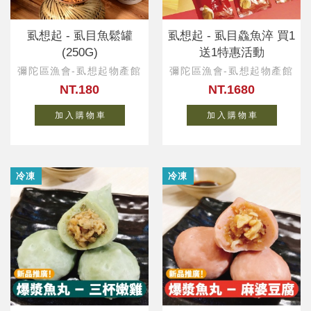
虱想起 - 虱目魚鬆罐
虱想起 - 虱目鱻魚淬 買1
(250G)
送1特惠活動
彌陀區漁會-虱想起物產館
彌陀區漁會-虱想起物產館
NT.180
NT.1680
加 入 購 物 車
加 入 購 物 車
冷凍
冷凍