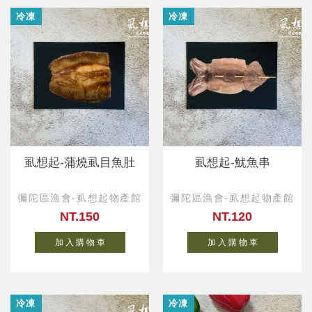
冷凍
冷凍
虱想起-蒲燒虱目魚肚
虱想起-魷魚串
彌陀區漁會-虱想起物產館
彌陀區漁會-虱想起物產館
NT.150
NT.120
加 入 購 物 車
加 入 購 物 車
冷凍
冷凍