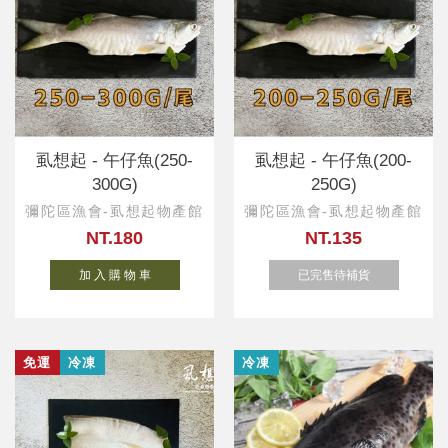
虱想起 - 午仔魚(250-
虱想起 - 午仔魚(200-
300G)
250G)
彌陀區漁會-虱想起物產館
彌陀區漁會-虱想起物產館
NT.180
NT.135
加 入 購 物 車
已完售待補貨
免運
冷凍
冷凍