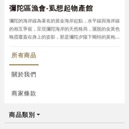
彌陀區漁會-虱想起物產館
彌陀的海岸線為著名的黃金海岸起點，水平線與海岸線
的相互爭寵，呈現彌陀海岸的天然格局，灑脫的金黃色
晚霞覆蓋在身上的姿影，那是彌陀夕陽下獨特的黃袍加
身，倚靠在防波堤的另一端，更是純樸的一片天地，古
人曾說無巧不成書，但是對彌陀區漁會來說卻是無思不
所有商品
成魚，彌陀區漁會藉著虱想起系列產品，幫您編織家鄉
的思與念，觸動您味蕾最深處的那份美味的悸動。彌
關於我們
陀-虱想起
商家條款
商品類別