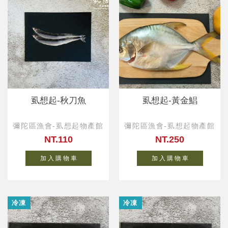
虱想起-秋刀魚
虱想起-黃金鯧
彌陀區漁會-虱想起物產館
彌陀區漁會-虱想起物產館
NT.110
NT.250
加 入 購 物 車
加 入 購 物 車
冷凍
冷凍