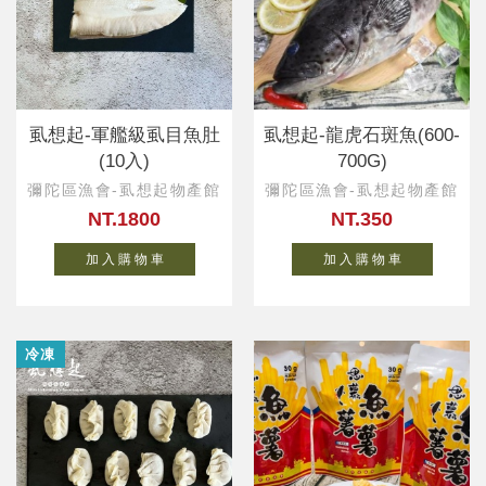
虱想起-軍艦級虱目魚肚
虱想起-龍虎石斑魚(600-
(10入)
700G)
彌陀區漁會-虱想起物產館
彌陀區漁會-虱想起物產館
NT.1800
NT.350
加 入 購 物 車
加 入 購 物 車
冷凍