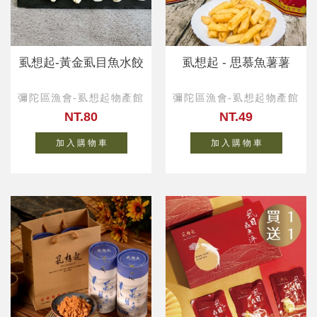
虱想起-黃金虱目魚水餃
虱想起 - 思慕魚薯薯
彌陀區漁會-虱想起物產館
彌陀區漁會-虱想起物產館
NT.80
NT.49
加 入 購 物 車
加 入 購 物 車