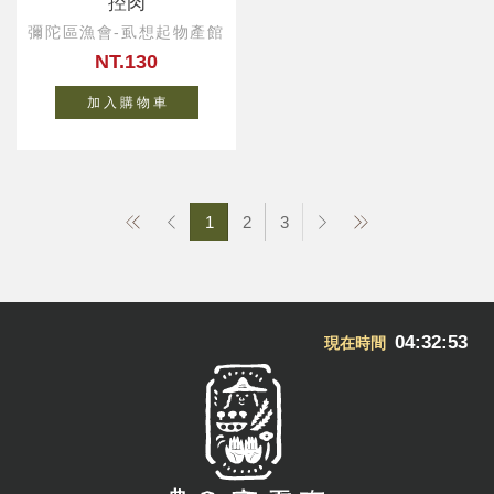
控肉
彌陀區漁會-虱想起物產館
NT.130
加 入 購 物 車
1
2
3
04:32:54
現在時間