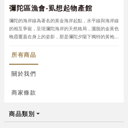
彌陀區漁會-虱想起物產館
彌陀的海岸線為著名的黃金海岸起點，水平線與海岸線
的相互爭寵，呈現彌陀海岸的天然格局，灑脫的金黃色
晚霞覆蓋在身上的姿影，那是彌陀夕陽下獨特的黃袍加
身，倚靠在防波堤的另一端，更是純樸的一片天地，古
人曾說無巧不成書，但是對彌陀區漁會來說卻是無思不
所有商品
成魚，彌陀區漁會藉著虱想起系列產品，幫您編織家鄉
的思與念，觸動您味蕾最深處的那份美味的悸動。彌
關於我們
陀-虱想起
商家條款
商品類別