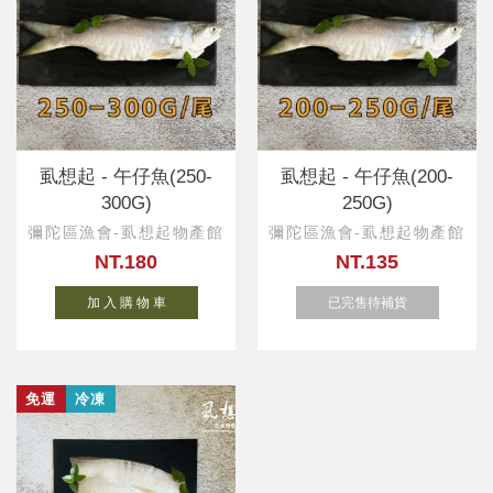
虱想起 - 午仔魚(250-
虱想起 - 午仔魚(200-
300G)
250G)
彌陀區漁會-虱想起物產館
彌陀區漁會-虱想起物產館
NT.180
NT.135
加 入 購 物 車
已完售待補貨
免運
冷凍