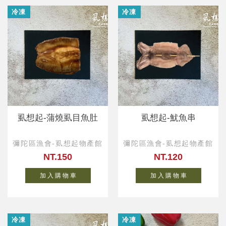
冷凍
冷凍
虱想起-蒲燒虱目魚肚
虱想起-魷魚串
彌陀區漁會-虱想起物產館
彌陀區漁會-虱想起物產館
NT.150
NT.120
加 入 購 物 車
加 入 購 物 車
冷凍
冷凍