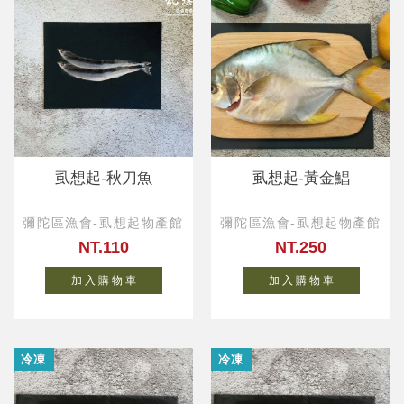
虱想起-秋刀魚
虱想起-黃金鯧
彌陀區漁會-虱想起物產館
彌陀區漁會-虱想起物產館
NT.110
NT.250
加 入 購 物 車
加 入 購 物 車
冷凍
冷凍