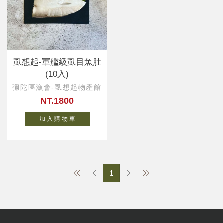
虱想起-軍艦級虱目魚肚
(10入)
彌陀區漁會-虱想起物產館
NT.1800
加 入 購 物 車
1