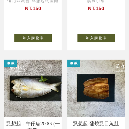
彌陀區漁會-虱想起物產館
旗農小舖
NT.150
NT.150
加 入 購 物 車
加 入 購 物 車
冷凍
冷凍
虱想起 - 午仔魚200G (一
虱想起-蒲燒虱目魚肚