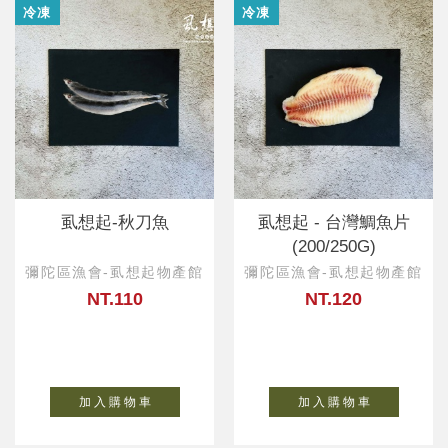
冷凍
冷凍
虱想起-秋刀魚
虱想起 - 台灣鯛魚片
(200/250G)
彌陀區漁會-虱想起物產館
彌陀區漁會-虱想起物產館
NT.110
NT.120
加 入 購 物 車
加 入 購 物 車