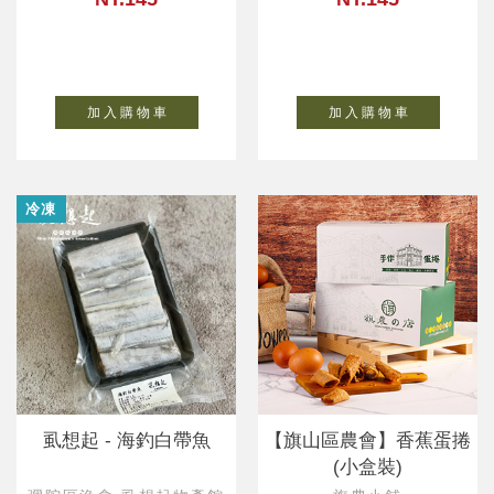
加 入 購 物 車
加 入 購 物 車
冷凍
虱想起 - 海釣白帶魚
【旗山區農會】香蕉蛋捲
(小盒裝)