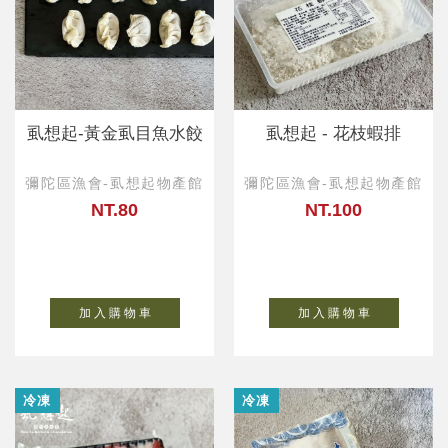
虱想起-黃金虱目魚水餃
虱想起 - 花枝蝦排
彌陀區漁會-虱想起物產館
彌陀區漁會-虱想起物產館
NT.80
NT.100
加 入 購 物 車
加 入 購 物 車
冷凍
冷凍