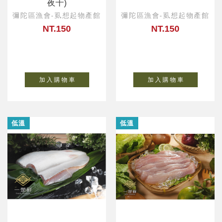
夜干)
彌陀區漁會-虱想起物產館
彌陀區漁會-虱想起物產館
NT.150
NT.150
加 入 購 物 車
加 入 購 物 車
低溫
低溫