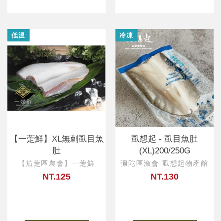
低溫
冷凍
【一萣鮮】XL無刺虱目魚
虱想起 - 虱目魚肚
肚
(XL)200/250G
【茄萣區農會】一萣鮮
彌陀區漁會-虱想起物產館
NT.125
NT.130