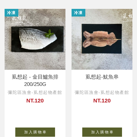
冷凍
冷凍
虱想起 - 金目鱸魚排
虱想起-魷魚串
200/250G
彌陀區漁會-虱想起物產館
彌陀區漁會-虱想起物產館
NT.120
NT.120
加 入 購 物 車
加 入 購 物 車