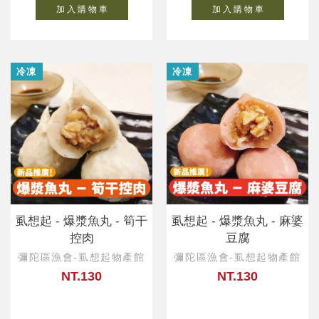
加 入 購 物 車
加 入 購 物 車
冷凍
冷凍
虱想起 - 爆漿魚丸 - 筍干
虱想起 - 爆漿魚丸 - 麻婆
控肉
豆腐
彌陀區漁會-虱想起物產館
彌陀區漁會-虱想起物產館
NT.130
NT.130