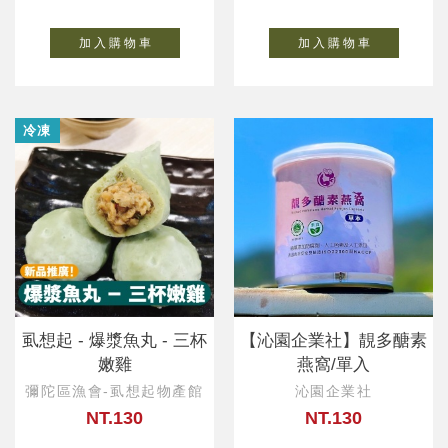
加 入 購 物 車
加 入 購 物 車
冷凍
虱想起 - 爆漿魚丸 - 三杯
【沁園企業社】靚多醣素
嫩雞
燕窩/單入
彌陀區漁會-虱想起物產館
沁園企業社
NT.130
NT.130