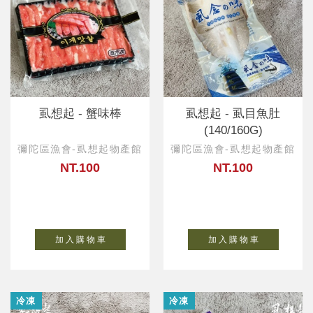
虱想起 - 蟹味棒
虱想起 - 虱目魚肚
(140/160G)
彌陀區漁會-虱想起物產館
彌陀區漁會-虱想起物產館
NT.100
NT.100
加 入 購 物 車
加 入 購 物 車
冷凍
冷凍