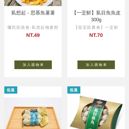
虱想起 - 思慕魚薯薯
【一萣鮮】虱目魚魚皮
300g
彌陀區漁會-虱想起物產館
【茄萣區農會】一萣鮮
NT.49
NT.70
加 入 購 物 車
加 入 購 物 車
低溫
低溫