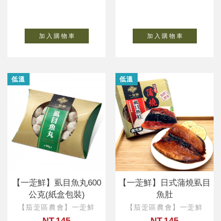
加 入 購 物 車
加 入 購 物 車
低溫
低溫
【一萣鮮】虱目魚丸600
【一萣鮮】日式蒲燒虱目
公克(紙盒包裝)
魚肚
【茄萣區農會】一萣鮮
【茄萣區農會】一萣鮮
NT.145
NT.145