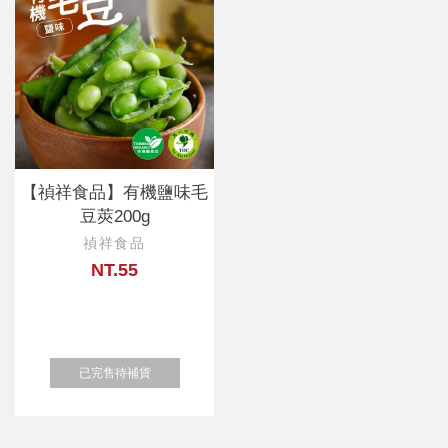
【禎祥食品】有機鹽味毛
豆莢200g
禎祥食品
NT.55
已完售待補貨