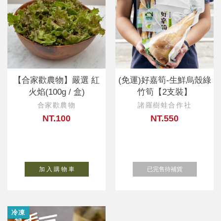
【合家歡農物】嚴選 紅
(免運)好嘉筍-生鮮烏殼綠
火焰(100g / 盒)
竹筍【2支裝】
合家歡農物
諸羅樹蛙合作社
NT.100
NT.550
加 入 購 物 車
已完售待補貨
冷凍