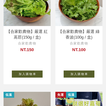
【合家歡農物】嚴選 紅
【合家歡農物】嚴選 綠
萵苣(150g / 盒)
香波(100g / 盒)
合家歡農物
合家歡農物
NT.150
NT.100
加 入 購 物 車
加 入 購 物 車
低溫
免運
低溫