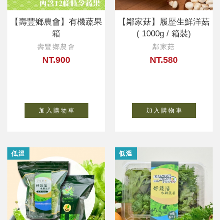
【壽豐鄉農會】有機蔬果
【鄰家菇】履歷生鮮洋菇
箱
( 1000g / 箱裝)
壽豐鄉農會
鄰家菇
NT.900
NT.580
加 入 購 物 車
加 入 購 物 車
低溫
低溫