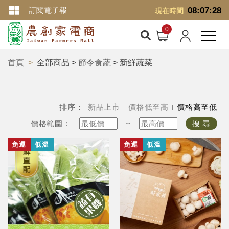
訂閱電子報
08:07:29
現在時間
首頁
全部商品 >
節令食蔬
> 新鮮蔬菜
排序：
新品上市
價格低至高
價格高至低
價格範圍：
~
搜 尋
免運
低溫
免運
低溫