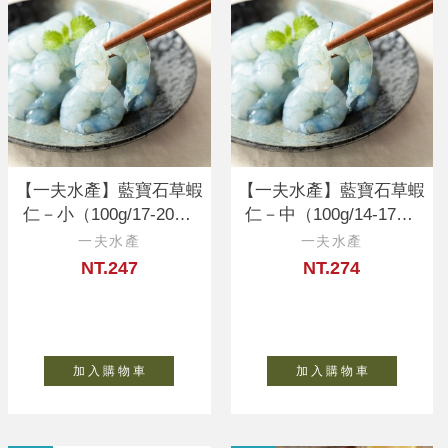
【一夫水產】藍寶石草蝦
【一夫水產】藍寶石草蝦
仁－小（100g/17-20顆/
仁－中（100g/14-17顆/
入）
入）
一夫水產
一夫水產
NT.247
NT.274
加 入 購 物 車
加 入 購 物 車