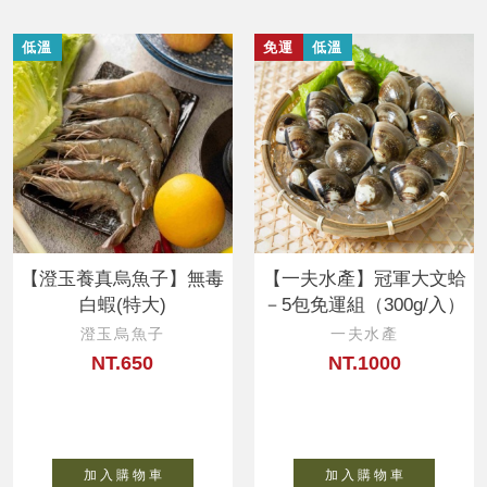
低溫
免運
低溫
【澄玉養真烏魚子】無毒
【一夫水產】冠軍大文蛤
白蝦(特大)
－5包免運組（300g/入）
澄玉烏魚子
一夫水產
NT.650
NT.1000
加 入 購 物 車
加 入 購 物 車