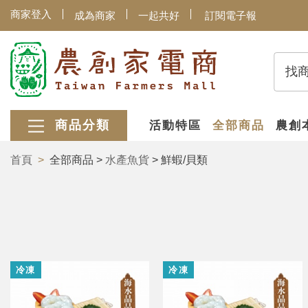
商家登入
成為商家
一起共好
訂閱電子報
找
商品分類
活動特區
全部商品
農創
首頁
全部商品 >
水產魚貨
> 鮮蝦/貝類
冷凍
冷凍