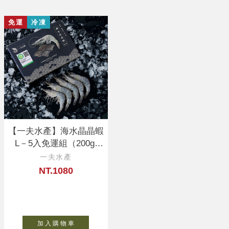
免運
冷凍
【一夫水產】海水晶晶蝦
L－5入免運組（200g/
入）
一夫水產
NT.1080
加 入 購 物 車