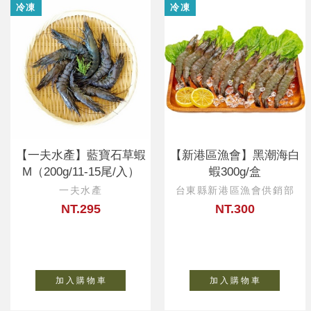
冷凍
冷凍
【一夫水產】藍寶石草蝦
【新港區漁會】黑潮海白
M（200g/11-15尾/入）
蝦300g/盒
一夫水產
台東縣新港區漁會供銷部
NT.295
NT.300
加 入 購 物 車
加 入 購 物 車