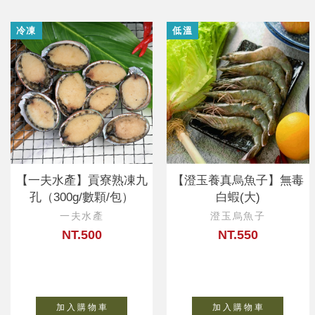
冷凍
低溫
【一夫水產】貢寮熟凍九
【澄玉養真烏魚子】無毒
孔（300g/數顆/包）
白蝦(大)
一夫水產
澄玉烏魚子
NT.500
NT.550
加 入 購 物 車
加 入 購 物 車