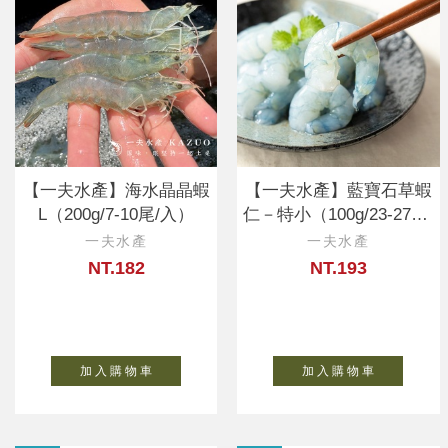
【一夫水產】海水晶晶蝦
【一夫水產】藍寶石草蝦
L（200g/7-10尾/入）
仁－特小（100g/23-27顆/
入）
一夫水產
一夫水產
NT.182
NT.193
加 入 購 物 車
加 入 購 物 車