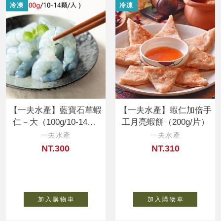
冷凍
冷凍
【一夫水產】藍寶石草蝦
【一夫水產】蝦仁加倍手
仁－大（100g/10-14顆/
工月亮蝦餅（200g/片）
入）
一夫水產
一夫水產
NT.300
NT.310
加 入 購 物 車
加 入 購 物 車