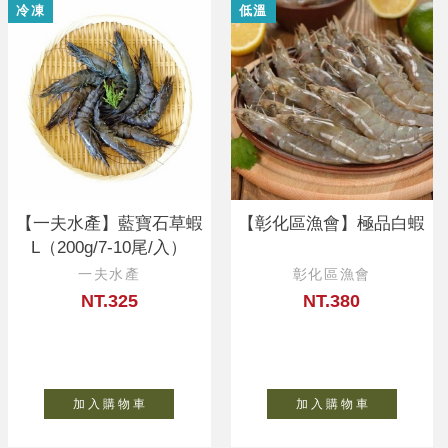
冷凍
低溫
【一夫水產】藍寶石草蝦
【彰化區漁會】極品白蝦
L（200g/7-10尾/入）
一夫水產
彰化區漁會
NT.325
NT.380
加 入 購 物 車
加 入 購 物 車