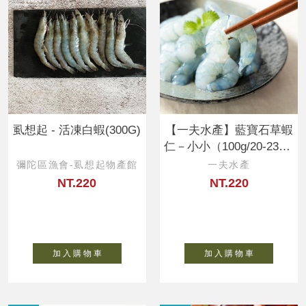
虱想起 - 活凍白蝦(300G)
【一夫水產】藍寶石草蝦
仁－小小（100g/20-23顆/
入）
彌陀區漁會-虱想起物產館
一夫水產
NT.220
NT.220
加 入 購 物 車
加 入 購 物 車