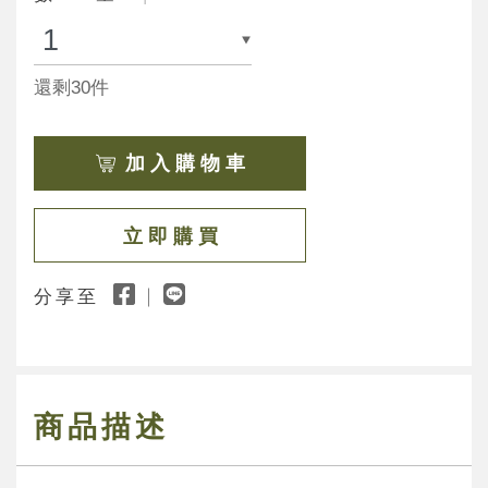
還剩30件
加 入 購 物 車
立 即 購 買
分享至
商品描述