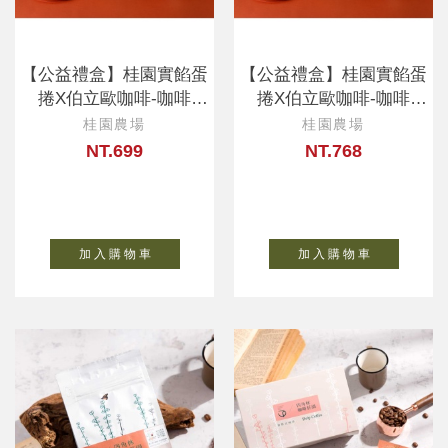
【公益禮盒】桂園實餡蛋
【公益禮盒】桂園實餡蛋
捲X伯立歐咖啡-咖啡
捲X伯立歐咖啡-咖啡
*10+蛋捲*6
*12+蛋捲*6
桂園農場
桂園農場
NT.699
NT.768
加 入 購 物 車
加 入 購 物 車