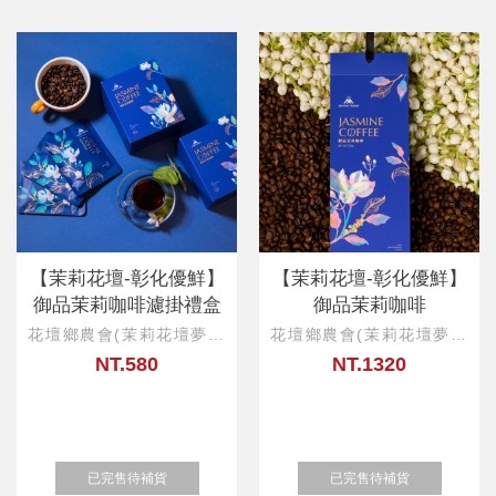
【茉莉花壇-彰化優鮮】
【茉莉花壇-彰化優鮮】
御品茉莉咖啡濾掛禮盒
御品茉莉咖啡
花壇鄉農會(茉莉花壇夢想
花壇鄉農會(茉莉花壇夢想
館)
館)
NT.580
NT.1320
已完售待補貨
已完售待補貨