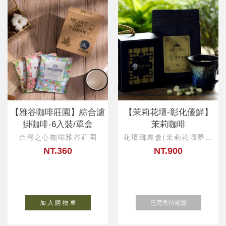
【雅谷咖啡莊園】綜合濾
【茉莉花壇-彰化優鮮】
掛咖啡-6入裝/單盒
茉莉咖啡
台灣之心咖啡雅谷莊園
花壇鄉農會(茉莉花壇夢想
館)
NT.360
NT.900
加 入 購 物 車
已完售待補貨