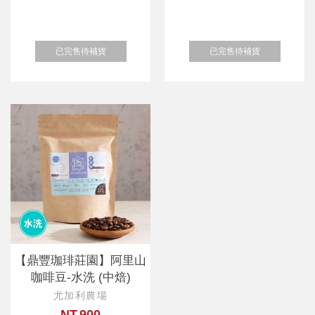
已完售待補貨
已完售待補貨
【鼎豐珈琲莊園】阿里山
咖啡豆-水洗 (中焙)
尤加利農場
NT.900