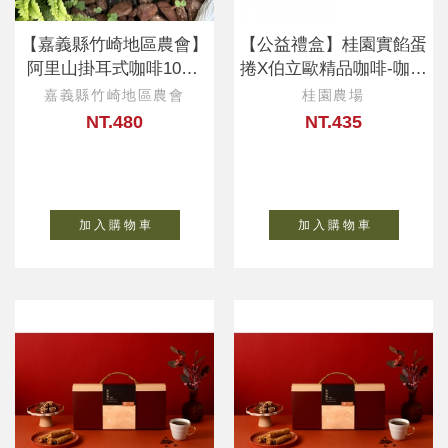
【嘉義縣竹崎地區農會】
【公益禮盒】桂園實餡蛋
阿里山掛耳式咖啡10入/
捲X伯立歐精品咖啡-咖啡
盒
*6+蛋捲*3
嘉義縣竹崎地區農會
桂園農場
NT.480
NT.435
加 入 購 物 車
加 入 購 物 車