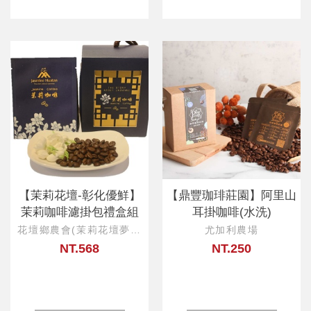
【茉莉花壇-彰化優鮮】
【鼎豐珈琲莊園】阿里山
茉莉咖啡濾掛包禮盒組
耳掛咖啡(水洗)
花壇鄉農會(茉莉花壇夢想
尤加利農場
館)
NT.568
NT.250