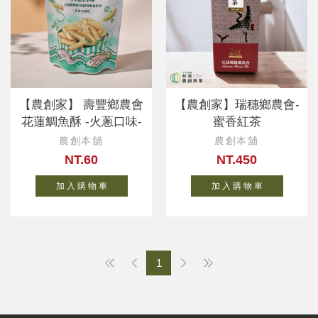
【農創家】 壽豐鄉農會
【農創家】瑞穗鄉農會-
花蓮鯛魚酥 -火蔥口味-
蜜香紅茶
農創本舖
農創本舖
NT.60
NT.450
加 入 購 物 車
加 入 購 物 車
1