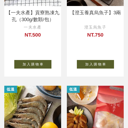
【一夫水產】貢寮熟凍九
【澄玉養真烏魚子】3兩
孔（300g/數顆/包）
一夫水產
澄玉烏魚子
NT.500
NT.750
加 入 購 物 車
加 入 購 物 車
低溫
低溫