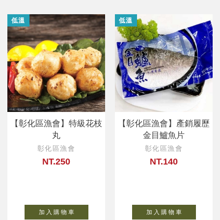
低溫
低溫
【彰化區漁會】特級花枝
【彰化區漁會】產銷履歷
丸
金目鱸魚片
彰化區漁會
彰化區漁會
NT.250
NT.140
加 入 購 物 車
加 入 購 物 車