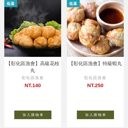
低溫
低溫
【彰化區漁會】高級花枝
【彰化區漁會】特級蝦丸
丸
彰化區漁會
彰化區漁會
NT.140
NT.250
加 入 購 物 車
加 入 購 物 車