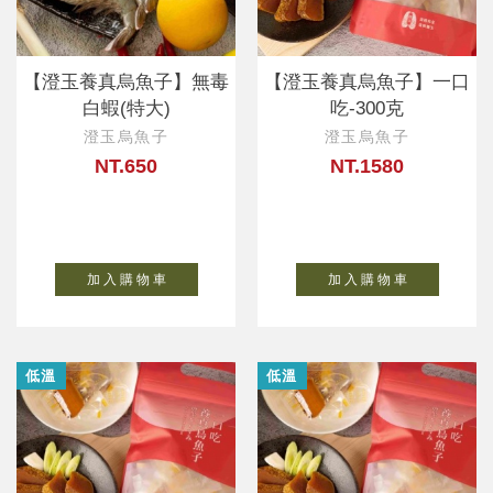
【澄玉養真烏魚子】無毒
【澄玉養真烏魚子】一口
白蝦(特大)
吃-300克
澄玉烏魚子
澄玉烏魚子
NT.650
NT.1580
加 入 購 物 車
加 入 購 物 車
低溫
低溫