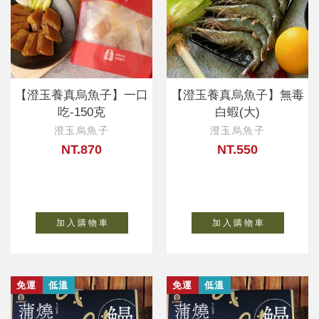
【澄玉養真烏魚子】一口
【澄玉養真烏魚子】無毒
吃-150克
白蝦(大)
澄玉烏魚子
澄玉烏魚子
NT.870
NT.550
加 入 購 物 車
加 入 購 物 車
免運
低溫
免運
低溫