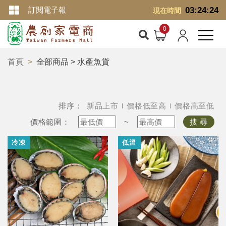
訂閱電子報
03:24:25
現在時間
首頁
全部商品 > 水產魚貨
排序：
新品上市
價格低至高
價格高至低
價格範圍：
~
搜 尋
冷凍
低溫