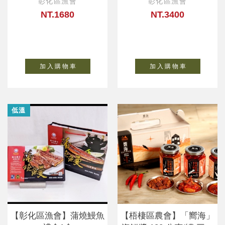
彰化區漁會
彰化區漁會
NT.1680
NT.3400
加 入 購 物 車
加 入 購 物 車
低溫
【彰化區漁會】蒲燒鰻魚
【梧棲區農會】「嚮海」