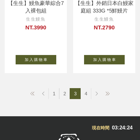
【生生】鰻魚豪華綜合7
【生生】外銷日本白鰻家
入裸包組
庭組 333G *5鮮鰻片
生生鰻魚
生生鰻魚
NT.3990
NT.2790
加 入 購 物 車
加 入 購 物 車
1
2
3
4
03:24:25
現在時間