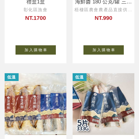
禮盒1盒
海鮮醬 180 公克/罐 三入
禮盒
彰化區漁會
梧棲區農會農產品直接供應
中心
NT.1700
NT.990
加 入 購 物 車
加 入 購 物 車
低溫
低溫