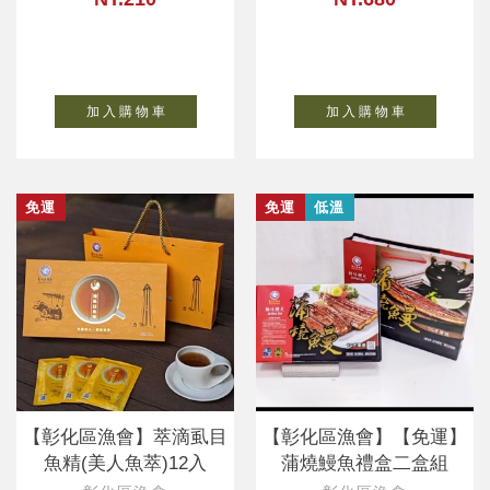
加 入 購 物 車
加 入 購 物 車
免運
免運
低溫
【彰化區漁會】萃滴虱目
【彰化區漁會】【免運】
魚精(美人魚萃)12入
蒲燒鰻魚禮盒二盒組