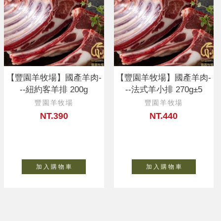
【豐園羊牧場】國產羊肉-
【豐園羊牧場】國產羊肉-
--紐約客羊排 200g
--法式羊小排 270g±5
豐園羊牧場
豐園羊牧場
NT.390
NT.440
加 入 購 物 車
加 入 購 物 車