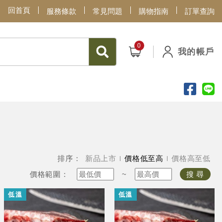
回首頁
服務條款
常見問題
購物指南
訂單查詢
我的帳戶
排序：
新品上市
價格低至高
價格高至低
價格範圍：
~
搜 尋
低溫
低溫