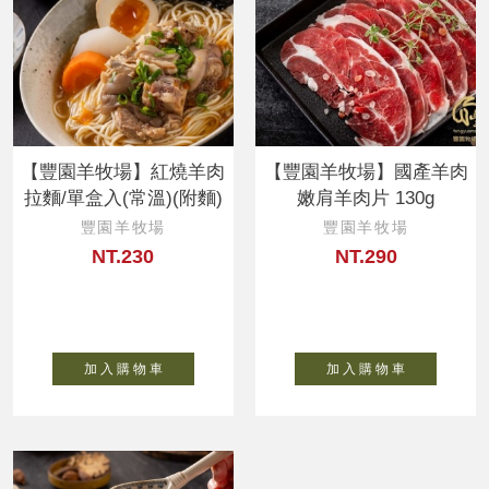
【豐園羊牧場】紅燒羊肉
【豐園羊牧場】國產羊肉
拉麵/單盒入(常溫)(附麵)
嫩肩羊肉片 130g
豐園羊牧場
豐園羊牧場
NT.230
NT.290
加 入 購 物 車
加 入 購 物 車