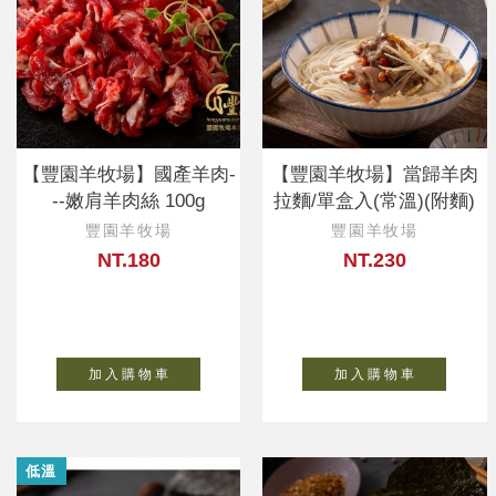
【豐園羊牧場】國產羊肉-
【豐園羊牧場】當歸羊肉
--嫩肩羊肉絲 100g
拉麵/單盒入(常溫)(附麵)
豐園羊牧場
豐園羊牧場
NT.180
NT.230
加 入 購 物 車
加 入 購 物 車
低溫