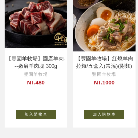
【豐園羊牧場】國產羊肉-
【豐園羊牧場】紅燒羊肉
--嫩肩羊肉塊 300g
拉麵/五盒入(常溫)(附麵)
豐園羊牧場
豐園羊牧場
NT.480
NT.1000
加 入 購 物 車
加 入 購 物 車