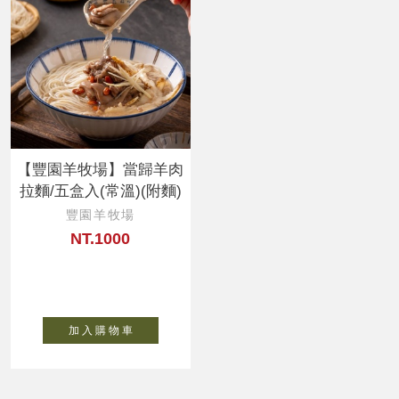
【豐園羊牧場】當歸羊肉
拉麵/五盒入(常溫)(附麵)
豐園羊牧場
NT.1000
加 入 購 物 車