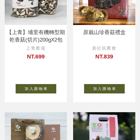
【上青】埔里有機轉型期
原栽山珍香菇禮盒
乾香菇(切片)200gX2包
上青農場
新社區農會
NT.699
NT.839
加 入 購 物 車
加 入 購 物 車