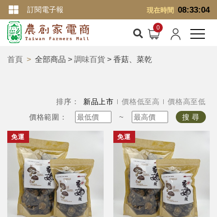
訂閱電子報
08:33:05
現在時間
首頁
全部商品 >
調味百貨
> 香菇、菜乾
排序：
新品上市
價格低至高
價格高至低
價格範圍：
~
搜 尋
免運
免運