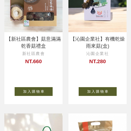
【新社區農會】菇意滿滿
【沁園企業社】有機乾燥
乾香菇禮盒
雨來菇(盒)
新社區農會
沁園企業社
NT.660
NT.280
加 入 購 物 車
加 入 購 物 車