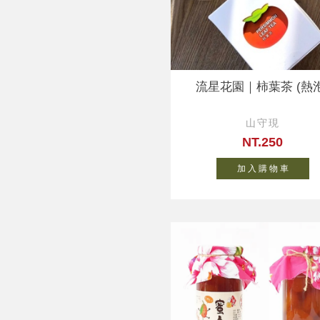
流星花園｜柿葉茶 (熱泡
山守現
NT.250
加 入 購 物 車