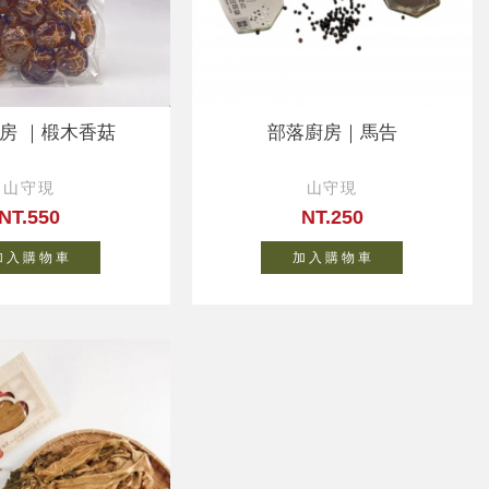
房 ｜椴木香菇
部落廚房｜馬告
山守現
山守現
NT.550
NT.250
 入 購 物 車
加 入 購 物 車