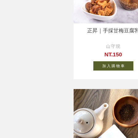
正昇｜手採甘梅豆腐
山守現
NT.150
加 入 購 物 車