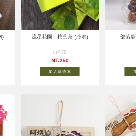
)
流星花園｜柿葉茶 (冷泡)
部落廚
山守現
NT.250
加 入 購 物 車
加