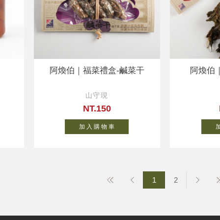
阿煥伯｜福菜禮盒-鹹菜干
阿煥伯
山守現
NT.150
加 入 購 物 車
加
1
2