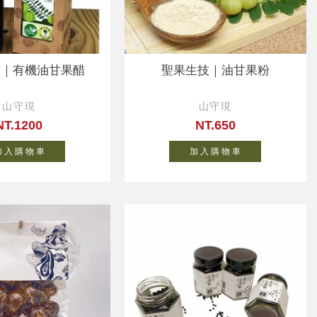
技｜有機油甘果醋
聖果生技｜油甘果粉
山守現
山守現
NT.1200
NT.650
 入 購 物 車
加 入 購 物 車