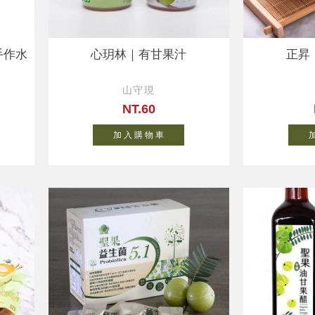
手作水
心玥林｜有甘果汁
正昇
山守現
NT.60
加 入 購 物 車
加