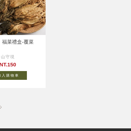
｜福菜禮盒-覆菜
山守現
NT.150
 入 購 物 車