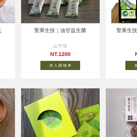
乳
聖果生技｜油甘益生菌
聖果生
山守現
NT.1200
加 入 購 物 車
加