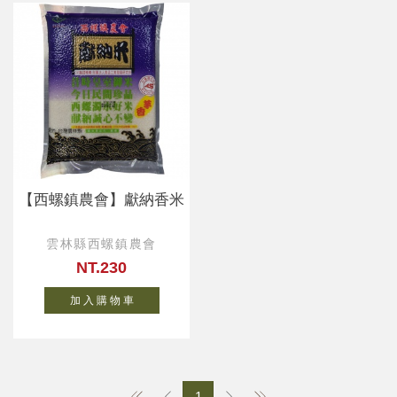
【西螺鎮農會】獻納香米
雲林縣西螺鎮農會
NT.230
加 入 購 物 車
1