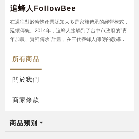
追蜂人FollowBee
在過往對於蜜蜂產業認知大多是家族傳承的經營模式，
延續傳統。2014年，追蜂人接觸到了台中市政府的"青
年加農、賢拜傳承"計畫，在三代養蜂人師傅的教導
中，學習了養蜂相關的技術、經驗、行銷以及生產純淨
蜂蜜的責任。除了讓農校畢業的兩位追蜂人可以繼續學
所有商品
以致用，也讓養蜂產業能夠注入一股活水及生力軍。
2015創業到現在的我們，已擁有近200箱蜜蜂。
關於我們
商家條款
商品類別