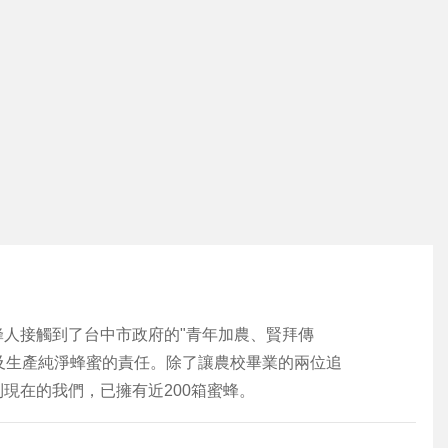
蜂人接觸到了台中市政府的"青年加農、賢拜傳
及生產純淨蜂蜜的責任。除了讓農校畢業的兩位追
現在的我們，已擁有近200箱蜜蜂。