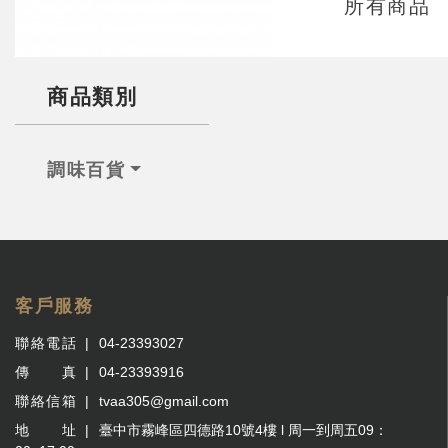
所有商品
商品類別
調味百貨
客戶服務
聯絡電話
04-23393027
傳 真
04-23393916
聯絡信箱
tvaa305@gmail.com
地 址
臺中市霧峰區四德路10號4樓 l 周一到周五09：