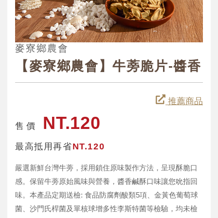
麥寮鄉農會
【麥寮鄉農會】牛蒡脆片-醬香
推薦商品
NT.120
售 價
最高抵用再省
NT.120
嚴選新鮮台灣牛蒡，採用鎖住原味製作方法，呈現酥脆口
感。保留牛蒡原始風味與營養，醬香鹹酥口味讓您吮指回
味。本產品定期送檢: 食品防腐劑酸類5項、金黃色葡萄球
菌、沙門氏桿菌及單核球增多性李斯特菌等檢驗，均未檢