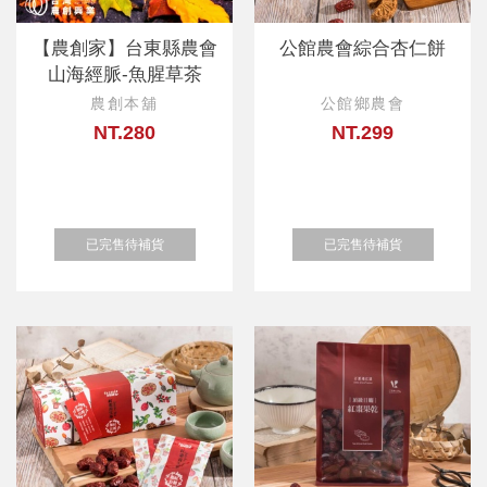
【農創家】台東縣農會
公館農會綜合杏仁餅
山海經脈-魚腥草茶
農創本舖
公館鄉農會
NT.280
NT.299
已完售待補貨
已完售待補貨