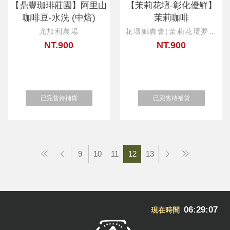
【鼎豐珈琲莊園】阿里山
【茉莉花壇-彰化優鮮】
咖啡豆-水洗 (中焙)
茉莉咖啡
尤加利農場
花壇鄉農會(茉莉花壇夢想
館)
NT.900
NT.900
已完售待補貨
已完售待補貨
9
10
11
12
13
06:29:08
現在時間