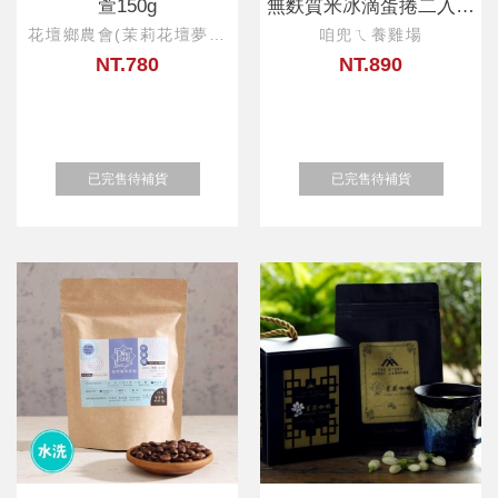
萱150g
無麩質米冰滴蛋捲二入禮
盒(綜合)
花壇鄉農會(茉莉花壇夢想
咱兜ㄟ養雞場
館)
NT.780
NT.890
已完售待補貨
已完售待補貨