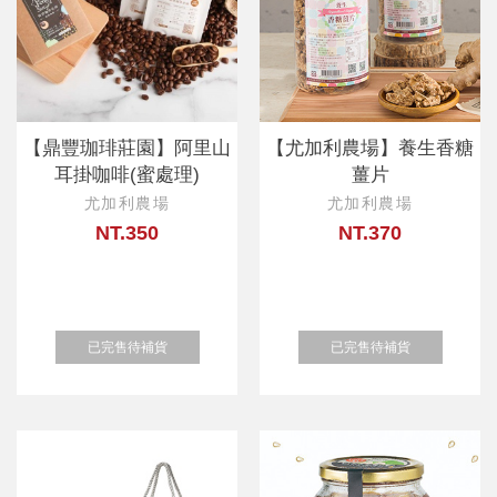
【鼎豐珈琲莊園】阿里山
【尤加利農場】養生香糖
耳掛咖啡(蜜處理)
薑片
尤加利農場
尤加利農場
NT.350
NT.370
已完售待補貨
已完售待補貨