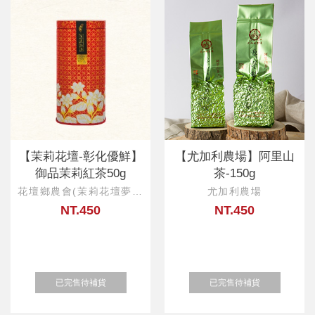
【茉莉花壇-彰化優鮮】
【尤加利農場】阿里山
御品茉莉紅茶50g
茶-150g
花壇鄉農會(茉莉花壇夢想
尤加利農場
館)
NT.450
NT.450
已完售待補貨
已完售待補貨