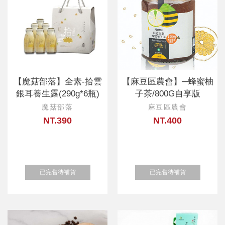
【魔菇部落】全素-拾雲
【麻豆區農會】─蜂蜜柚
銀耳養生露(290g*6瓶)
子茶/800G自享版
魔菇部落
麻豆區農會
NT.390
NT.400
已完售待補貨
已完售待補貨