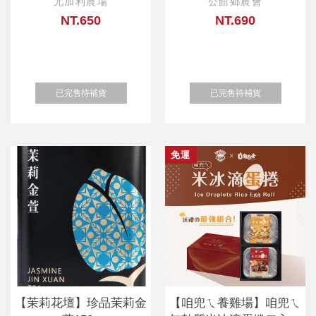
尤加利農場
公館鄉農會
NT.650
NT.690
已完售待補貨
已完售待補貨
免運
【茉莉花壇】珍品茉莉金
【咱兜ㄟ養雞場】咱兜ㄟ