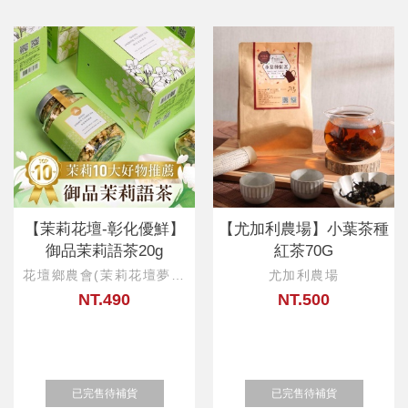
【茉莉花壇-彰化優鮮】
【尤加利農場】小葉茶種
御品茉莉語茶20g
紅茶70G
花壇鄉農會(茉莉花壇夢想
尤加利農場
館)
NT.490
NT.500
已完售待補貨
已完售待補貨