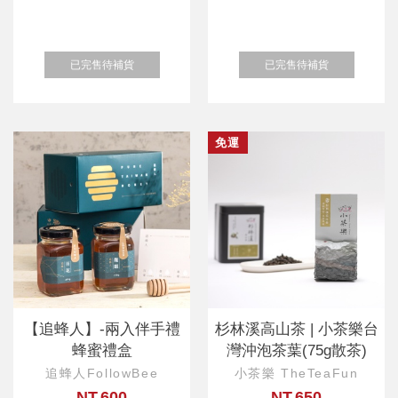
已完售待補貨
已完售待補貨
免運
【追蜂人】-兩入伴手禮
杉林溪高山茶 | 小茶樂台
蜂蜜禮盒
灣沖泡茶葉(75g散茶)
追蜂人FollowBee
小茶樂 TheTeaFun
NT.600
NT.650