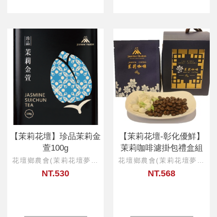
【茉莉花壇】珍品茉莉金
【茉莉花壇-彰化優鮮】
萱100g
茉莉咖啡濾掛包禮盒組
花壇鄉農會(茉莉花壇夢想
花壇鄉農會(茉莉花壇夢想
館)
館)
NT.530
NT.568