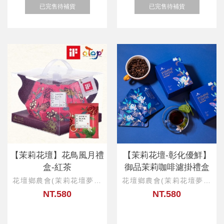
已完售待補貨
已完售待補貨
【茉莉花壇】花鳥風月禮
【茉莉花壇-彰化優鮮】
盒-紅茶
御品茉莉咖啡濾掛禮盒
花壇鄉農會(茉莉花壇夢想
花壇鄉農會(茉莉花壇夢想
館)
館)
NT.580
NT.580