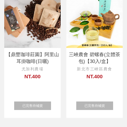
【鼎豐珈琲莊園】阿里山
三峽農會 碧螺春(立體茶
耳掛咖啡(日曬)
包)【30入/盒】
尤加利農場
新北市三峽區農會
NT.400
NT.400
已完售待補貨
已完售待補貨