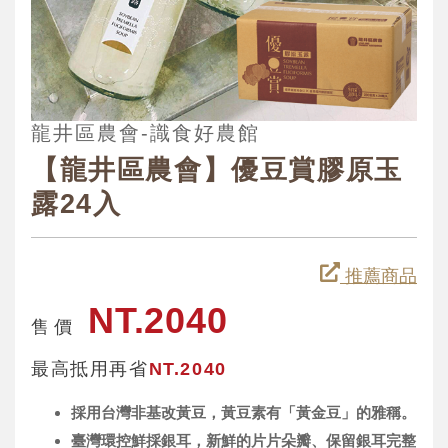
龍井區農會-識食好農館
【龍井區農會】優豆賞膠原玉
露24入
推薦商品
NT.2040
售 價
最高抵用再省
NT.2040
採用台灣非基改黃豆，黃豆素有「黃金豆」的雅稱。
臺灣環控鮮採銀耳，新鮮的片片朵瓣、保留銀耳完整