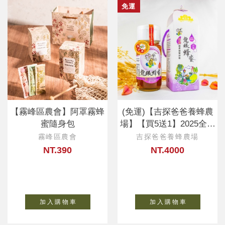
免運
【霧峰區農會】阿罩霧蜂
(免運)【吉探爸爸養蜂農
蜜隨身包
場】【買5送1】2025全國
頭等蜂蜜
霧峰區農會
吉探爸爸養蜂農場
NT.390
NT.4000
加 入 購 物 車
加 入 購 物 車