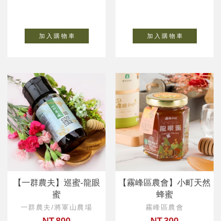
加 入 購 物 車
加 入 購 物 車
【一群農夫】巡蜜-龍眼
【霧峰區農會】小町天然
蜜
蜂蜜
一群農夫/將軍山農場
霧峰區農會
NT.800
NT.300