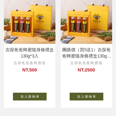
吉探爸爸蜂蜜隨身條禮盒
團購價（買5送1）吉探爸
130g*3入
爸蜂蜜隨身條禮盒130g*3
入
吉探爸爸養蜂農場
吉探爸爸養蜂農場
NT.500
NT.2500
加 入 購 物 車
加 入 購 物 車