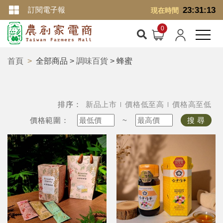
訂閱電子報
23:31:14
現在時間
首頁
全部商品 >
調味百貨
> 蜂蜜
排序：
新品上市
價格低至高
價格高至低
價格範圍：
~
搜 尋