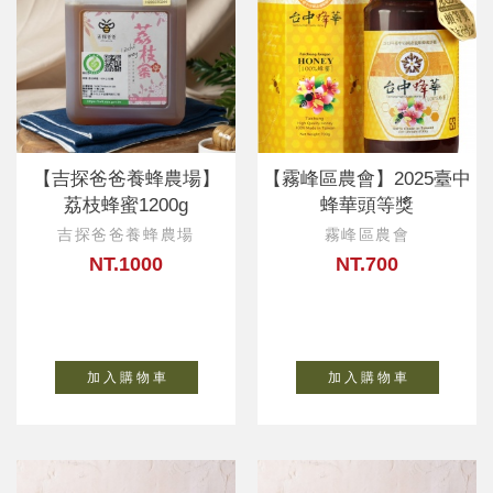
【吉探爸爸養蜂農場】
【霧峰區農會】2025臺中
荔枝蜂蜜1200g
蜂華頭等獎
吉探爸爸養蜂農場
霧峰區農會
NT.1000
NT.700
加 入 購 物 車
加 入 購 物 車