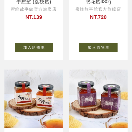
手壓蜜 (荔枝蜜)
眼花蜜430g
蜜蜂故事館官方旗艦店
蜜蜂故事館官方旗艦店
NT.139
NT.720
加 入 購 物 車
加 入 購 物 車