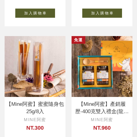
加 入 購 物 車
加 入 購 物 車
免運
【Mine阿蜜】蜜蜜隨身包
【Mine阿蜜】產銷履
25g/8入
歷-400克雙入禮盒(龍眼
蜂蜜、荔枝
MINE阿蜜
MINE阿蜜
NT.300
NT.960