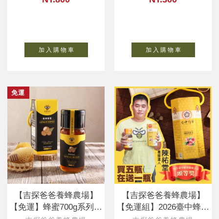
加 入 購 物 車
加 入 購 物 車
免運
【吉探爸爸養蜂農場】
【吉探爸爸養蜂農場】
【免運】蜂蜜700g系列口
【免運組】2026臺中蜂華
味任選買五送一
頭等獎-陳祐堂