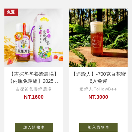
免運
【吉探爸爸養蜂農場】
【追蜂人】-700克百花蜜
【兩瓶免運組】2025 全
6入免運
國頭等獎蜂蜜
吉探爸爸養蜂農場
追蜂人FollowBee
NT.1600
NT.3000
加 入 購 物 車
加 入 購 物 車