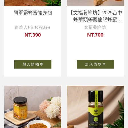
阿罩霧蜂蜜隨身包
【文福養蜂坊】2025台中
蜂華頭等獎龍眼蜂蜜
700g-陳忠鴻
追蜂人FollowBee
文福養蜂坊
NT.390
NT.700
加 入 購 物 車
加 入 購 物 車