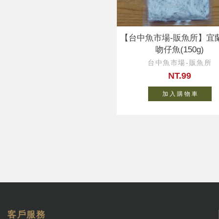
【台中魚市場-販魚所】宜
吻仔魚(150g)
台中魚市場-販魚所
NT.99
加 入 購 物 車
客戶服務