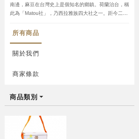
南邊，麻豆在台灣史上是個知名的鄉鎮。荷蘭治台，稱
此為「Matou社」，乃西拉雅族四大社之一。距今二百
餘年，麻豆原唯一荒陬濱海地帶，麻荳港則為倒風內海
東南方之汊港。港水流經麻荳社社北迄於社頭的水掘
所有商品
頭，水掘頭即為碼頭所在，舟楫往來商業盛極一時。由
於地理環境關係，氣候風土適宜，所以使得麻豆文旦有
關於我們
著得天獨厚的優勢，文旦果肉多汁鮮甜，令人讚不絕
口。
商家條款
商品類別