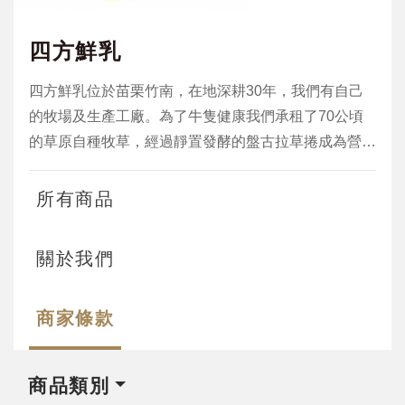
四方鮮乳
四方鮮乳位於苗栗竹南，在地深耕30年，我們有自己
的牧場及生產工廠。為了牛隻健康我們承租了70公頃
的草原自種牧草，經過靜置發酵的盤古拉草捲成為營養
滿分的優格草料。糞水經過處理回歸自然農法草地，落
實綠色循環。 品質優良的鮮奶我們每天運到距離僅6公
所有商品
里自有工廠生產，提供消費者最短的食物里程、最新鮮
的乳品
關於我們
商家條款
商品類別