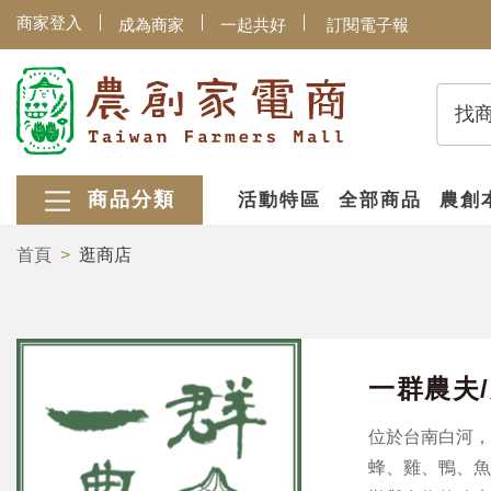
商家登入
成為商家
一起共好
訂閱電子報
找
商品分類
活動特區
全部商品
農創
首頁
逛商店
一群農夫
位於台南白河，
蜂、雞、鴨、魚