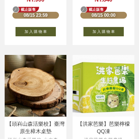
截止販售
截止販售
08/15 23:59
08/15 00:00
加 入 購 物 車
加 入 購 物 車
【頭嵙山森活樂校】臺灣
【洪家芭樂】芭樂檸檬
原生樟木桌墊
QQ凍