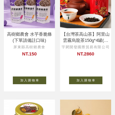
高樹鄉農會 水芋香脆條
【台灣茶高山茶】阿里山
(下單請備註口味)
雲霧烏龍茶150g*4罐(禮
品袋)
屏東縣高樹鄉農會
宇閎開發國際貿易有限公司
NT.150
NT.2860
加 入 購 物 車
加 入 購 物 車