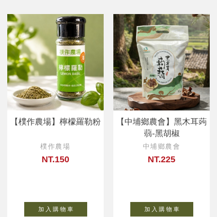
【樸作農場】檸檬羅勒粉
【中埔鄉農會】黑木耳蒟
蒻-黑胡椒
樸作農場
中埔鄉農會
NT.150
NT.225
加 入 購 物 車
加 入 購 物 車