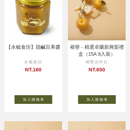
【永毓食坊】甜鹹百果醬
褚譽 - 精選卓蘭新興梨禮
盒（15A 8入裝）
永毓食坊
褚譽合作社
NT.160
NT.650
加 入 購 物 車
加 入 購 物 車