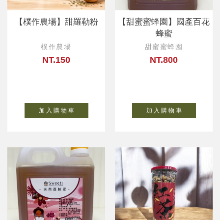
【樸作農場】甜羅勒粉
【甜蜜蜜蜂園】國產百花
蜂蜜
樸作農場
甜蜜蜜蜂園
NT.150
NT.800
加 入 購 物 車
加 入 購 物 車