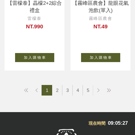
【雷檬泰】畾檬2+2綜合
【霧峰區農會】龍眼花氣
禮盒
泡飲(單入)
雷檬泰
霧峰區農會
NT.990
NT.49
加 入 購 物 車
加 入 購 物 車
1
2
3
4
5
09:05:29
現在時間