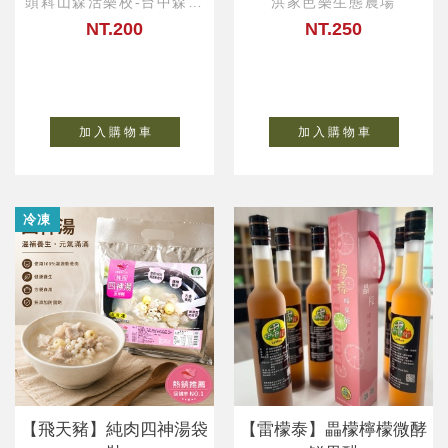
頭嵙山森活樂校-台中森活
洪家芭樂生態農場
小物
NT.200
NT.250
加 入 購 物 車
加 入 購 物 車
冷凍
【飛天豬】純肉四神湯袋
【雷檬泰】畾檬檸檬微酵