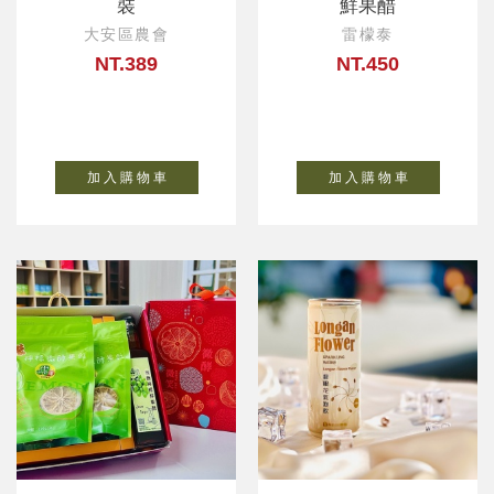
裝
鮮果醋
大安區農會
雷檬泰
NT.389
NT.450
加 入 購 物 車
加 入 購 物 車