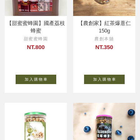
【甜蜜蜜蜂園】國產荔枝
【農創家】紅茶爆薏仁
蜂蜜
150g
甜蜜蜜蜂園
農創本舖
NT.800
NT.350
加 入 購 物 車
加 入 購 物 車