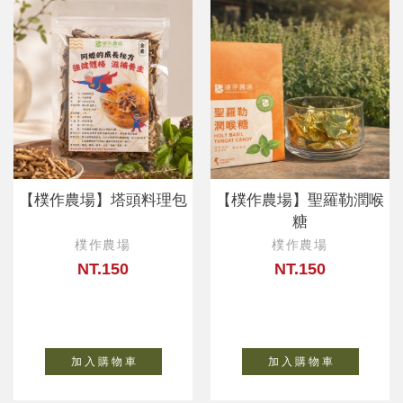
【樸作農場】塔頭料理包
【樸作農場】聖羅勒潤喉
糖
樸作農場
樸作農場
NT.150
NT.150
加 入 購 物 車
加 入 購 物 車