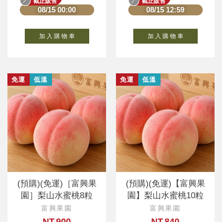
截止販售
截止販售
08/15 00:00
08/15 12:59
加 入 購 物 車
加 入 購 物 車
免運
低溫
免運
低溫
(預購)(免運)［富興果
(預購)(免運)【富興果
園］梨山水蜜桃8粒
園】梨山水蜜桃10粒
富興果園
富興果園
NT.900
NT.840