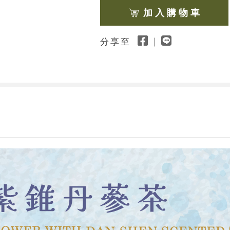
加 入 購 物 車
分享至