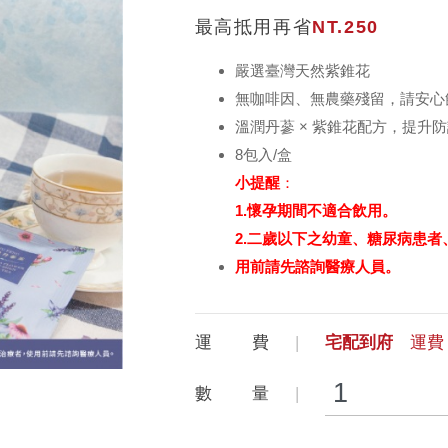
最高抵用再省
NT.250
嚴選臺灣天然紫錐花
無咖啡因、無農藥殘留，請安心
溫潤丹蔘 × 紫錐花配方，提
8包入/盒
小提醒
：
1.懷孕期間不適合飲用。
2.二歲以下之幼童、糖尿病患
用前請先諮詢醫療人員。
運 費
宅配到府
運費 
數 量