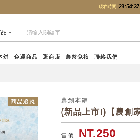
23:54:39
現在時間
商品
本舖
免運商品
逛商店
農幣兌換
聯絡我們
農創本舖
商品追蹤
(新品上市!)【農創
NT.250
售 價