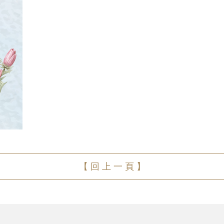
【 回 上 一 頁 】