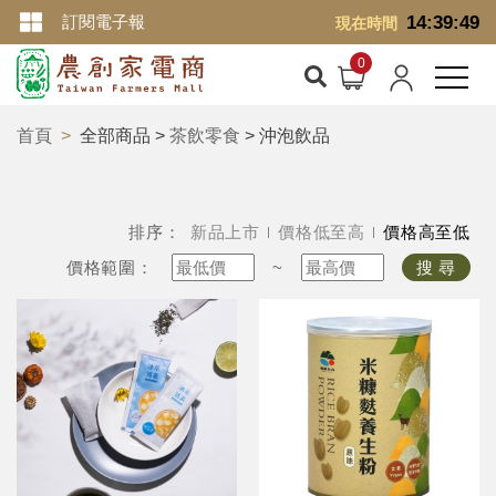
訂閱電子報
14:39:50
現在時間
首頁
全部商品 >
茶飲零食
> 沖泡飲品
排序：
新品上市
價格低至高
價格高至低
價格範圍：
~
搜 尋