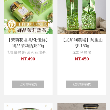
【茉莉花壇-彰化優鮮】
【尤加利農場】阿里山
御品茉莉語茶20g
茶-150g
花壇鄉農會(茉莉花壇夢想
尤加利農場
館)
NT.490
NT.450
已完售待補貨
已完售待補貨