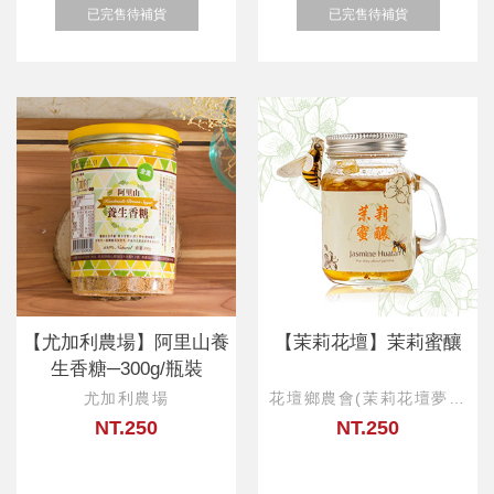
已完售待補貨
已完售待補貨
【尤加利農場】阿里山養
【茉莉花壇】茉莉蜜釀
生香糖─300g/瓶裝
尤加利農場
花壇鄉農會(茉莉花壇夢想
館)
NT.250
NT.250