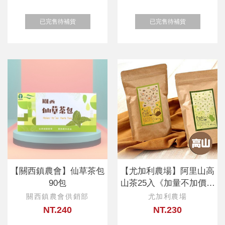
已完售待補貨
已完售待補貨
【關西鎮農會】仙草茶包
【尤加利農場】阿里山高
90包
山茶25入《加量不加價裸
包分享包》
關西鎮農會供銷部
尤加利農場
NT.240
NT.230