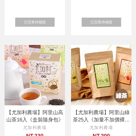
已完售待補貨
已完售待補貨
【尤加利農場】阿里山高
【尤加利農場】阿里山綠
山茶16入《盒裝隨身包》
茶25入《加量不加價裸包
分享包》
尤加利農場
尤加利農場
NT.230
NT.200