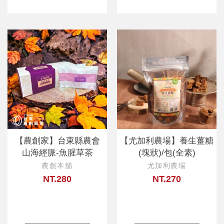
【農創家】台東縣農會
【尤加利農場】養生薑糖
山海經脈-魚腥草茶
(塊狀)/包(全素)
農創本舖
尤加利農場
NT.280
NT.270