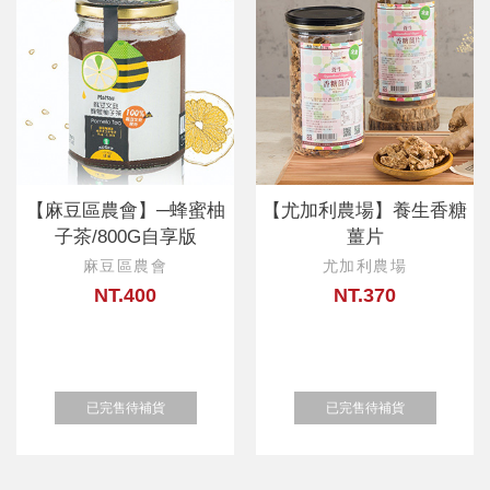
【麻豆區農會】─蜂蜜柚
【尤加利農場】養生香糖
子茶/800G自享版
薑片
麻豆區農會
尤加利農場
NT.400
NT.370
已完售待補貨
已完售待補貨