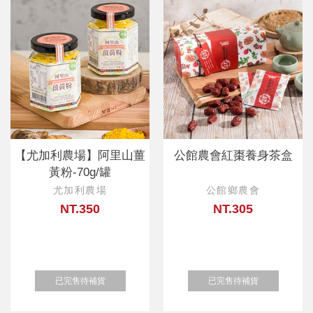
【尤加利農場】阿里山薑
公館農會紅棗養身茶盒
黃粉-70g/罐
尤加利農場
公館鄉農會
NT.350
NT.305
已完售待補貨
已完售待補貨