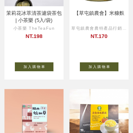
茉莉花冰萃清茶濾袋茶包
【草屯鎮農會】米糠麩
| 小茶樂 (5入/袋)
小茶樂 TheTeaFun
草屯鎮農會農特產品行銷中
心
NT.198
NT.170
加 入 購 物 車
加 入 購 物 車