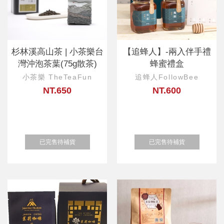
杉林溪高山茶 | 小茶樂台
【追蜂人】-兩入伴手禮
灣沖泡茶葉(75g散茶)
蜂蜜禮盒
小茶樂 TheTeaFun
追蜂人FollowBee
NT.650
NT.600
已完售待補貨
已完售待補貨