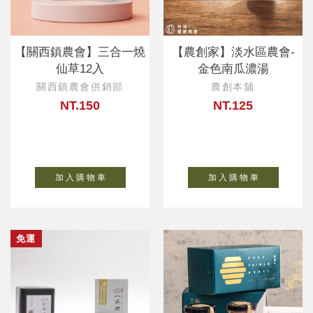
【關西鎮農會】三合一燒
【農創家】淡水區農會-
仙草12入
金色南瓜濃湯
關西鎮農會供銷部
農創本舖
NT.150
NT.125
加 入 購 物 車
加 入 購 物 車
免運