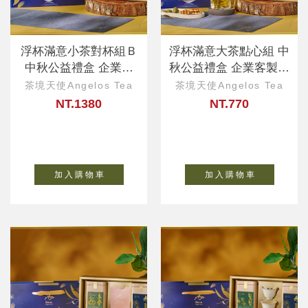
浮杯滿意小茶對杯組Ｂ
浮杯滿意大茶點心組 中
中秋公益禮盒 企業客
秋公益禮盒 企業客製、
製、ESG永續好禮
ESG永續好禮
茶境天使Angelos Tea
茶境天使Angelos Tea
NT.1380
NT.770
加 入 購 物 車
加 入 購 物 車