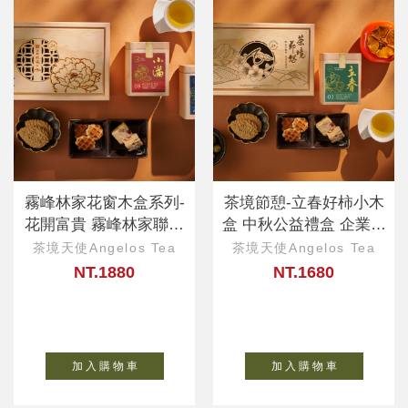
霧峰林家花窗木盒系列-
茶境節憩-立春好柿小木
花開富貴 霧峰林家聯名
盒 中秋公益禮盒 企業客
款 企業ESG
製、ESG永續
茶境天使Angelos Tea
茶境天使Angelos Tea
NT.1880
NT.1680
加 入 購 物 車
加 入 購 物 車