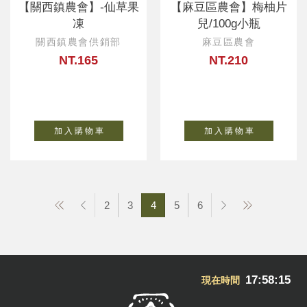
【關西鎮農會】-仙草果
【麻豆區農會】梅柚片
凍
兒/100g小瓶
關西鎮農會供銷部
麻豆區農會
NT.165
NT.210
加 入 購 物 車
加 入 購 物 車
2
3
4
5
6
17:58:16
現在時間