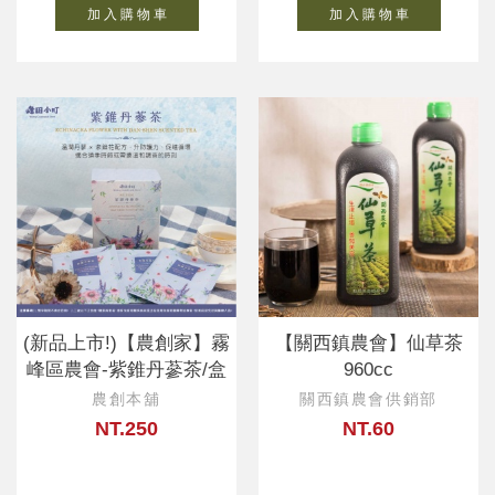
加 入 購 物 車
加 入 購 物 車
(新品上市!)【農創家】霧
【關西鎮農會】仙草茶
峰區農會-紫錐丹蔘茶/盒
960cc
農創本舖
關西鎮農會供銷部
NT.250
NT.60