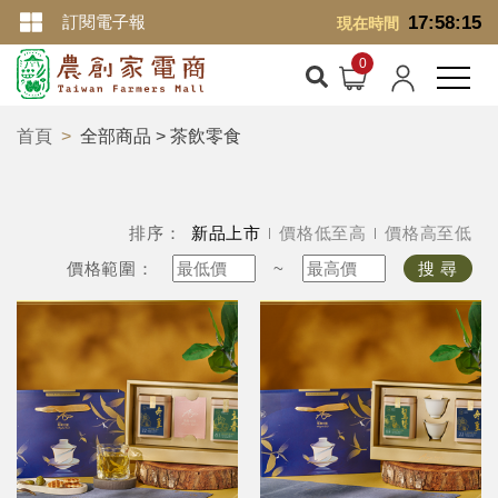
訂閱電子報
17:58:16
現在時間
首頁
全部商品 > 茶飲零食
排序：
新品上市
價格低至高
價格高至低
價格範圍：
~
搜 尋