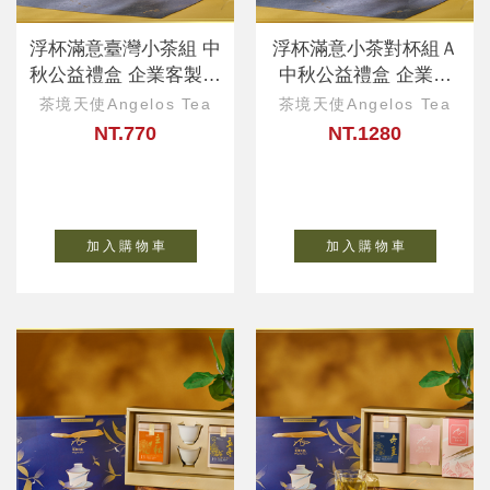
浮杯滿意臺灣小茶組 中
浮杯滿意小茶對杯組Ａ
秋公益禮盒 企業客製、
中秋公益禮盒 企業客
ESG永續好禮
製、ESG永續好禮
茶境天使Angelos Tea
茶境天使Angelos Tea
NT.770
NT.1280
加 入 購 物 車
加 入 購 物 車