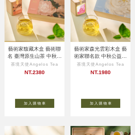
藝術家馥藏木盒 藝術聯
藝術家森光雲彩木盒 藝
名 臺灣原生山茶 中秋公
術家聯名款 中秋公益、
益、企業ESG
ESG永續好禮
茶境天使Angelos Tea
茶境天使Angelos Tea
NT.2380
NT.1980
加 入 購 物 車
加 入 購 物 車