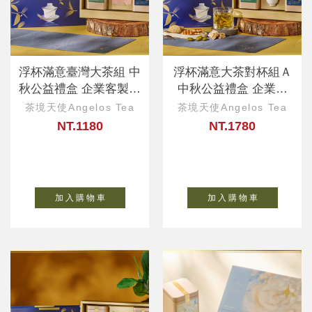
浮杯滿意臺灣大茶組 中
浮杯滿意大茶對杯組Ａ
秋公益禮盒 企業客製、
中秋公益禮盒 企業客
ESG永續好禮
製、ESG永續好禮
茶境天使Angelos Tea
茶境天使Angelos Tea
NT.1180
NT.1780
加 入 購 物 車
加 入 購 物 車