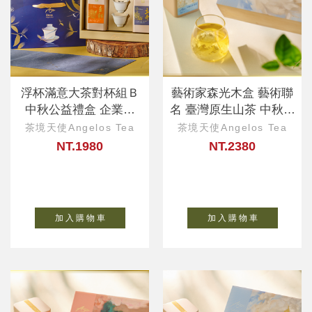
浮杯滿意大茶對杯組Ｂ
藝術家森光木盒 藝術聯
中秋公益禮盒 企業客
名 臺灣原生山茶 中秋公
製、ESG永續好禮
益、企業ESG
茶境天使Angelos Tea
茶境天使Angelos Tea
NT.1980
NT.2380
加 入 購 物 車
加 入 購 物 車