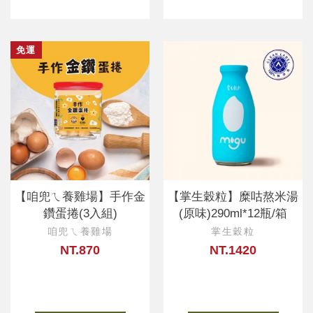
免運
【咱兜ㄟ養雞場】手作金
【掌生穀粒】糜咕熬米湯
鑽蛋捲(3入組)
(原味)290ml*12瓶/箱
咱兜ㄟ養雞場
掌生穀粒
NT.870
NT.1420