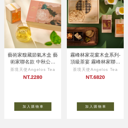
藝術家馥藏節氣木盒 藝
霧峰林家花窗木盒系列-
術家聯名款 中秋公益
頂級茶宴 霧峰林家聯名
ESG永續好禮
款 企業ESG
茶境天使Angelos Tea
茶境天使Angelos Tea
NT.2280
NT.6820
加 入 購 物 車
加 入 購 物 車