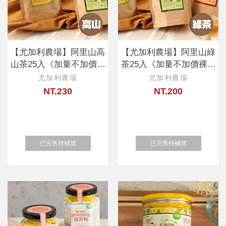
【尤加利農場】阿里山高
【尤加利農場】阿里山綠
山茶25入《加量不加價裸
茶25入《加量不加價裸包
包分享包》
分享包》
尤加利農場
尤加利農場
NT.230
NT.200
已完售待補貨
已完售待補貨