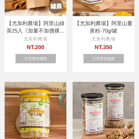
【尤加利農場】阿里山綠
【尤加利農場】阿里山薑
茶25入《加量不加價裸包
黃粉-70g/罐
分享包》
尤加利農場
尤加利農場
NT.200
NT.350
已完售待補貨
已完售待補貨