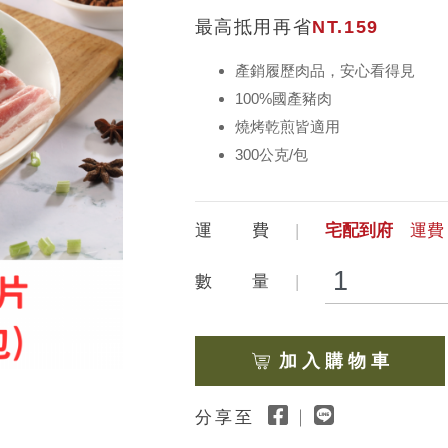
最高抵用再省
NT.159
產銷履歷肉品，安心看得見
100%國產豬肉
燒烤乾煎皆適用
300公克/包
運 費
宅配到府
運費 
數 量
加 入 購 物 車
分享至