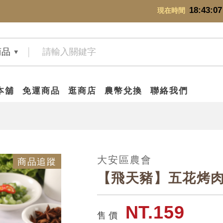
18:43:08
現在時間
商品
本舖
免運商品
逛商店
農幣兌換
聯絡我們
大安區農會
商品追蹤
【飛天豬】五花烤
NT.159
售 價